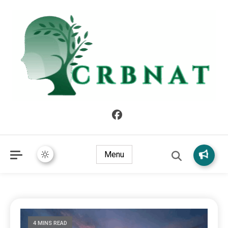
crbnat
crbnat
Menu
4 MINS READ