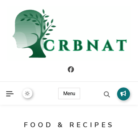
crbnat
crbnat
Menu
FOOD & RECIPES