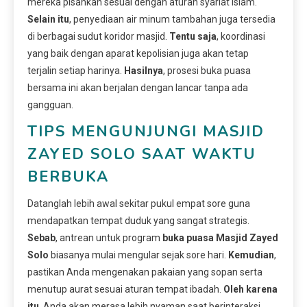
mereka pisahkan sesuai dengan aturan syariat Islam.
Selain itu
, penyediaan air minum tambahan juga tersedia
di berbagai sudut koridor masjid.
Tentu saja
, koordinasi
yang baik dengan aparat kepolisian juga akan tetap
terjalin setiap harinya.
Hasilnya
, prosesi buka puasa
bersama ini akan berjalan dengan lancar tanpa ada
gangguan.
TIPS MENGUNJUNGI MASJID
ZAYED SOLO SAAT WAKTU
BERBUKA
Datanglah lebih awal sekitar pukul empat sore guna
mendapatkan tempat duduk yang sangat strategis.
Sebab
, antrean untuk program
buka puasa Masjid Zayed
Solo
biasanya mulai mengular sejak sore hari.
Kemudian
,
pastikan Anda mengenakan pakaian yang sopan serta
menutup aurat sesuai aturan tempat ibadah.
Oleh karena
itu
, Anda akan merasa lebih nyaman saat berinteraksi