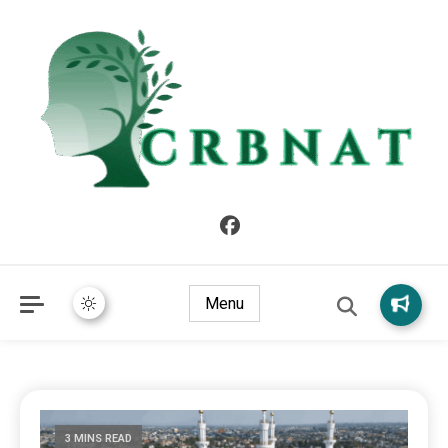
crbnat
crbnat
Menu
3 MINS READ