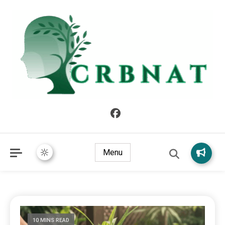
crbnat
crbnat
Menu
10 MINS READ