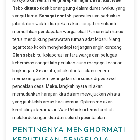
Masyarakat tentu mengharapkan agar
Desa Adat Wae
Rebo ditutup
tidak berlangsung dalam durasi waktu yang
sangat lama.
Sebagai contoh
, penyelesaian perbaikan
jalur dalam waktu dua pekan akan sangat membantu
memulihkan pendapatan warga lokal. Pemerintah harus
terus mendukung perawatan rumah adat Mbaru Niang
agar tetap kokoh menghadapi terjangan angin kencang.
Oleh sebab itu
, kolaborasi antara warga dan petugas
kebersihan sangat kita perlukan guna menjaga keasrian
lingkungan.
Selain itu
, pihak otoritas akan segera
memasang sistem peringatan dini cuaca di pos awal
pendakian desa.
Maka
, langkah nyata ini akan
memudahkan harapan kita dalam mewujudkan wisata
yang jauh lebih aman bagi semua. Optimisme akan
kembalinya keramaian Wae Rebo kini terus tumbuh
melalui dukungan doa dari seluruh pecinta alam.
PENTINGNYA MENGHORMATI
KEPUTUSAN PENGELOLA