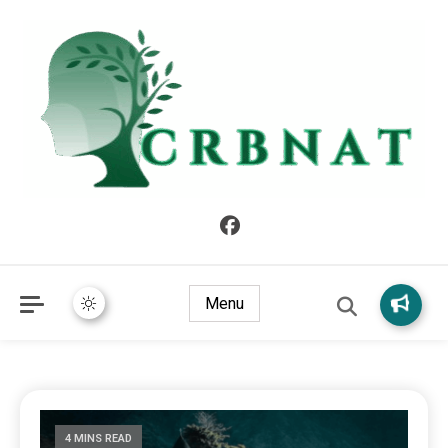
crbnat
crbnat
Menu
4 MINS READ