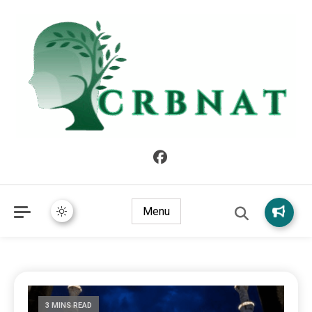
crbnat
crbnat
Menu
3 MINS READ