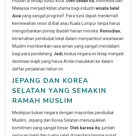
mudah di setiap sudut kota.
Oleh sebab itu
, Indonesia dan
Malaysia menjadi kiblat utama bagi industri
wisata halal
Asia
yang sangat progresif. Para turis dapat menikmati
kemewahan resor di Bali atau Kuala Lumpur tanpa harus
mengorbankan prinsip ibadah harian mereka.
Kemudian
,
keramahan penduduk lokal dalam menyambut wisatawan
Muslim memberikan rasa aman yang sangat mendalam
bagi para pendatang.
Jadi
, kedua negara ini tetap menjadi
destinasi wajib yang harus Anda masukkan ke dalam
daftar perjalanan tahun ini.
JEPANG DAN KOREA
SELATAN YANG SEMAKIN
RAMAH MUSLIM
Meskipun bukan negara dengan mayoritas penduduk
Muslim, Jepang dan Korea Selatan menunjukkan
komitmen yang sangat besar.
Oleh karena itu
, jumlah
restoran halal dan ruang salat di bandara hingga pusat