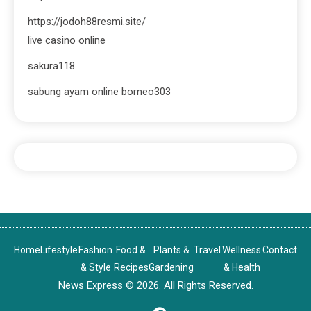
https://jodoh88resmi.site/
live casino online
sakura118
sabung ayam online borneo303
Home
Lifestyle
Fashion
Food &
Plants &
Travel
Wellness
Contact
& Style
Recipes
Gardening
& Health
News Express © 2026. All Rights Reserved.