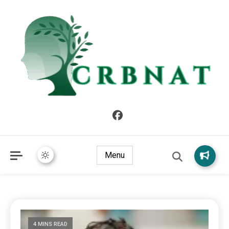
crbnat
crbnat
Menu
4 MINS READ