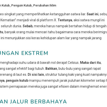
m Kutub
,
Penguin Kutub
,
Perubahan Iklim
eo singkat yang memperlihatkan ketangguhan satwa liar.
Saat ini
, seb
Kematian” menjadi viral di platform X.
Tentunya
, aksi satwa mungil ini
 seluruh dunia.
Sebab
, mereka harus nampak bertahan hidup di tengah
tu
, banyak orang mulai mencari tahu bagaimana cara mereka berimigr
ini menunjukkan sisi keras kehidupan alam liar yang nampak jarang
KUNGAN EKSTREM
menghadapi suhu udara di bawah nol derajat Celsius.
Maka dari itu
,
ang sangat efektif bagi tubuh.
Bahkan
, bulu-bulu yang sangat rapat
renang di laut es.
Di sisi lain
, struktur tulang kaki yang kuat nampakny
nya
,
penguin kutub
mampu menempuh jarak puluhan kilometer setiap h
 sistem pernapasan mereka juga sangat efisien dalam menghemat ener
GAN JALUR BERBAHAYA