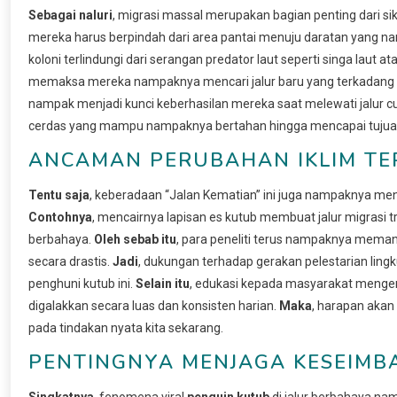
Sebagai naluri
, migrasi massal merupakan bagian penting dari 
mereka harus berpindah dari area pantai menuju daratan yang na
koloni terlindungi dari serangan predator laut seperti singa laut 
memaksa mereka nampaknya mencari jalur baru yang terkadang 
nampak menjadi kunci keberhasilan mereka saat melewati jalur 
cerdas yang mampu nampaknya bertahan hingga mencapai tujuan 
ANCAMAN PERUBAHAN IKLIM TE
Tentu saja
, keberadaan “Jalan Kematian” ini juga nampaknya men
Contohnya
, mencairnya lapisan es kutub membuat jalur migrasi 
berbahaya.
Oleh sebab itu
, para peneliti terus nampaknya mema
secara drastis.
Jadi
, dukungan terhadap gerakan pelestarian lin
penghuni kutub ini.
Selain itu
, edukasi kepada masyarakat meng
digalakkan secara luas dan konsisten harian.
Maka
, harapan akan
pada tindakan nyata kita sekarang.
PENTINGNYA MENJAGA KESEIMB
Singkatnya
, fenomena viral
penguin kutub
di jalur berbahaya n