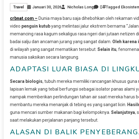
0
Januari 30, 2026
Nicholas Long
Tagged
Ekosiste
Travel
crbnat.com –
Dunia maya baru saja dihebohkan oleh rekaman vid
video
penguin kutub
yang melintasi jalur ekstrem bernama “Jalan 
memancing rasa kagum sekaligus rasa ngeri dari jutaan netizen di
badai salju dan ancaman jurang yang sangat dalam.
Oleh karena i
di wilayah yang sangat mematikan tersebut.
Selain itu
, fenomena 
manusia saksikan secara langsung.
ADAPTASI LUAR BIASA DI LING
Secara biologis
, tubuh mereka memiliki rancangan khusus guna 
lapisan lemak yang tebal berfungsi sebagai isolator panas alami y
nampak memberikan perlindungan tahan air saat mereka harus be
membantu mereka menanjak di tebing es yang sangat licin.
Hasil
guna mencari sumber makanan bagi kelompoknya.
Selanjutnya
,
saat melakukan perjalanan panjang tersebut.
ALASAN DI BALIK PENYEBERAN