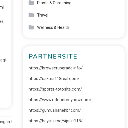
Plants & Gardening
mi
Travel
es
Wellness & Health
PARTNERSITE
agi
https://browserupgrade.info/
https://sakura118real.com/
i
https://sports-totosite.com/
https://www.retconomynow.com/
https://gumushanehbr.com/
https://heylink.me/vipskr118/
ngan Internasional