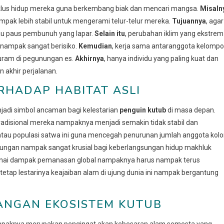
siklus hidup mereka guna berkembang biak dan mencari mangsa.
Misaln
mpak lebih stabil untuk mengerami telur-telur mereka.
Tujuannya
, agar
atau paus pembunuh yang lapar.
Selain itu
, perubahan iklim yang ekstrem
nampak sangat berisiko.
Kemudian
, kerja sama antaranggota kelomp
curam di pegunungan es.
Akhirnya
, hanya individu yang paling kuat dan
akhir perjalanan.
RHADAP HABITAT ASLI
jadi simbol ancaman bagi kelestarian
penguin kutub
di masa depan.
tradisional mereka nampaknya menjadi semakin tidak stabil dan
ntau populasi satwa ini guna mencegah penurunan jumlah anggota kolo
gkungan nampak sangat krusial bagi keberlangsungan hidup makhluk
enai dampak pemanasan global nampaknya harus nampak terus
 tetap lestarinya keajaiban alam di ujung dunia ini nampak bergantung
ANGAN EKOSISTEM KUTUB
ampaknya merupakan pengingat akan kebesaran alam semesta yang