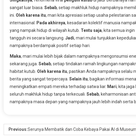
sangat luar biasa.
Sebab
, setiap makhluk hidup nampaknya memil
ini.
Oleh karena itu
, mari kita apresiasi setiap usaha pelestarian 
internasional.
Pada akhirnya
, kesadaran kolektif manusia namp
yang nampak hidup di wilayah kutub.
Tentu saja
, kita semua ingi
tangguh ini secara langsung.
Jadi
, mari mulai tunjukkan kepeduli
nampaknya berdampak positif setiap hari.
Maka
, mari mulai lebih bijak dalam nampaknya mengonsumsi ene
sekarang juga.
Sebab
, setiap tindakan ramah lingkungan nampa
habitat kutub.
Oleh karena itu
, pastikan Anda nampaknya selalu 
berita yang sangat terpercaya.
Selain itu
, bagikan informasi men
meningkatkan empati mereka terhadap satwa liar.
Mari
, kita ja
seluruh makhluk hidup tanpa terkecuali.
Sebab
, keharmonisan an
nampaknya masa depan yang nampaknya jauh lebih indah serta b
Previous:
Serunya Membatik dan Coba Kebaya Pakai AI di Museum 