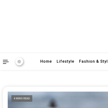
crbnat
crbnat
Home
Lifestyle
Fashion & Sty
4 MINS READ