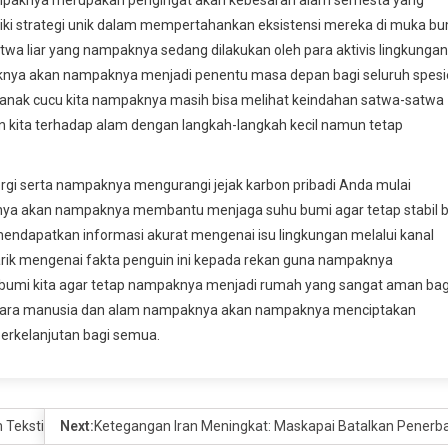
iki strategi unik dalam mempertahankan eksistensi mereka di muka bu
satwa liar yang nampaknya sedang dilakukan oleh para aktivis lingkungan
aknya akan nampaknya menjadi penentu masa depan bagi seluruh spesi
n anak cucu kita nampaknya masih bisa melihat keindahan satwa-satwa
an kita terhadap alam dengan langkah-langkah kecil namun tetap
rgi serta nampaknya mengurangi jejak karbon pribadi Anda mulai
knya akan nampaknya membantu menjaga suhu bumi agar tetap stabil b
mendapatkan informasi akurat mengenai isu lingkungan melalui kanal
arik mengenai fakta penguin ini kepada rekan guna nampaknya
ga bumi kita agar tetap nampaknya menjadi rumah yang sangat aman bag
tara manusia dan alam nampaknya akan nampaknya menciptakan
erkelanjutan bagi semua.
Tekstil
Next:
Ketegangan Iran Meningkat: Maskapai Batalkan Penerba