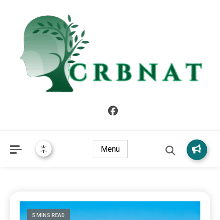
crbnat
crbnat
Menu
5 MINS READ