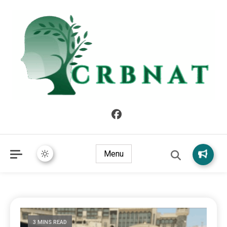
crbnat
crbnat
Menu
3 MINS READ