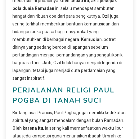
media sosial pribadinya.
Oleh sebab itu
, aksi
pesepak
bola dunia Ramadan
ini selalu mendapat sambutan
hangat dan ribuan doa dari para pengikutnya. Ozil juga
sering terlihat memberikan bantuan kemanusiaan dan
hidangan buka puasa bagi masyarakat yang
membutuhkan di berbagai negara.
Kemudian
, potret
dirinya yang sedang berdoa di lapangan sebelum
pertandingan menjadi pemandangan yang sangat ikonik
bagi para fans.
Jadi
, Ozil tidak hanya menjadi legenda di
lapangan, tetapi juga menjadi duta perdamaian yang
sangat inspiratif.
PERJALANAN RELIGI PAUL
POGBA DI TANAH SUCI
Bintang asal Prancis, Paul Pogba, juga memiliki kedekatan
spiritual yang sangat mendalam dengan bulan Ramadan.
Oleh karena itu
, ia sering kali memanfaatkan waktu libur
atau jeda kompetisi guna menunaikan ibadah Umrah ke