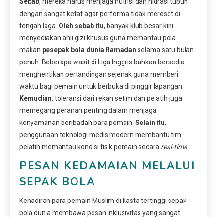
Sebab
, mereka harus menjaga nutrisi dan hidrasi tubuh
dengan sangat ketat agar performa tidak merosot di
tengah laga.
Oleh sebab itu
, banyak klub besar kini
menyediakan ahli gizi khusus guna memantau pola
makan
pesepak bola dunia Ramadan
selama satu bulan
penuh. Beberapa wasit di Liga Inggris bahkan bersedia
menghentikan pertandingan sejenak guna memberi
waktu bagi pemain untuk berbuka di pinggir lapangan.
Kemudian
, toleransi dari rekan setim dan pelatih juga
memegang peranan penting dalam menjaga
kenyamanan beribadah para pemain.
Selain itu
,
penggunaan teknologi medis modern membantu tim
pelatih memantau kondisi fisik pemain secara
real-time
.
PESAN KEDAMAIAN MELALUI
SEPAK BOLA
Kehadiran para pemain Muslim di kasta tertinggi sepak
bola dunia membawa pesan inklusivitas yang sangat