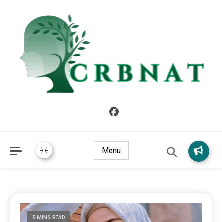
crbnat
crbnat
Menu
5 MINS READ