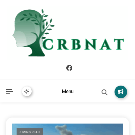
crbnat
crbnat
Menu
3 MINS READ