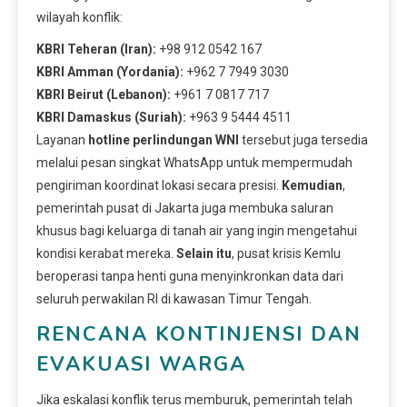
wilayah konflik:
KBRI Teheran (Iran):
+98 912 0542 167
KBRI Amman (Yordania):
+962 7 7949 3030
KBRI Beirut (Lebanon):
+961 7 0817 717
KBRI Damaskus (Suriah):
+963 9 5444 4511
Layanan
hotline perlindungan WNI
tersebut juga tersedia
melalui pesan singkat WhatsApp untuk mempermudah
pengiriman koordinat lokasi secara presisi.
Kemudian
,
pemerintah pusat di Jakarta juga membuka saluran
khusus bagi keluarga di tanah air yang ingin mengetahui
kondisi kerabat mereka.
Selain itu
, pusat krisis Kemlu
beroperasi tanpa henti guna menyinkronkan data dari
seluruh perwakilan RI di kawasan Timur Tengah.
RENCANA KONTINJENSI DAN
EVAKUASI WARGA
Jika eskalasi konflik terus memburuk, pemerintah telah