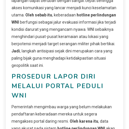
lapangan dapat berubah dengan sangat cepat sehingga
akses komunikasi yang lancar menjadi kunci keselamatan
utama.
Oleh sebab itu
, keberadaan
hotline perlindungan
WNI
berfungsi sebagai jalur evakuasi informasi jika terjadi
kondisi darurat yang mengancam nyawa. WNI sebaiknya
menghindari pusat-pusat keramaian atau lokasi yang
berpotensi menjadi target serangan militer pihak bertikai.
Jadi
, langkah antisipasi sejak dini merupakan cara yang
paling bijak guna menghadapi ketidakpastian situasi
geopolitik saat ini.
PROSEDUR LAPOR DIRI
MELALUI PORTAL PEDULI
WNI
Pemerintah mengimbau warga yang belum melakukan
pendaftaran keberadaan mereka untuk segera
mengakses portal daring resmi.
Oleh karena itu
, data
yang akurat pada sistem
hotline perlindungan WNI
akan