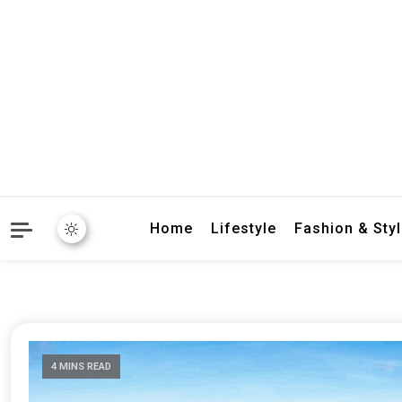
crbnat
crbnat
Home
Lifestyle
Fashion & Sty
4 MINS READ