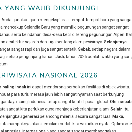
 YANG WAJIB DIKUNJUNGI
era Anda gunakan guna mengeksplorasi tempat-tempat baru yang sanga
uga mencakup Selandia Baru yang memiliki pegunungan sangat sangat
danau serta keindahan desa-desa kecil di lereng pegunungan Alpen. Ital
n arsitektur sejarah dan juga bentang alam pesisirnya.
Selanjutnya
,
gat sangat rapi dan juga sangat estetik.
Sebab
, setiap negara dalam
bagi setiap pengunjung harian.
Jadi
, tahun 2026 adalah waktu yang san
 bumi.
RIWISATA NASIONAL 2026
 paling indah
ini dapat mendorong perbaikan fasilitas di objek wisata.
mbuat para turis merasa jauh lebih sangat nyaman saat berkunjung.
ar daya saing Indonesia tetap sangat kuat di pasar global.
Oleh sebab
isata sangat kita perlukan guna menjaga keberlanjutan alam.
Selain itu
,
 menjangkau generasi pelancong milenial secara sangat luas.
Maka
,
iwisata nampaknya akan semakin mudah kita wujudkan nyata. Optimisme
agai apresiasi internasional yang sangat sangat membanggakan.