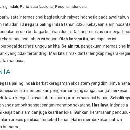
ling Indah
,
Pariwisata Nasional
,
Pesona Indonesia
iwisata internasional bagi seluruh rakyat Indonesia pada awal tahun i
h satu dari 10
negara paling indah
tahun 2026. Kekayaan alam nusant
rjalanan dari berbagai belahan dunia. Daftar prestisius ini menjadi a
ka sepanjang tahun ini harian.
Oleh karena itu
, pencapaian ini
erbagai destinasi unggulan kita.
Selain itu
, pengakuan internasional in
k yang tidak tertandingi. Mari kita simak daftar lengkap negara-nega
mata manusia.
NIA
egara paling indah
berkat keragaman ekosistem yang dimilikinya haria
Indonesia selalu memberikan pengalaman yang sangat sangat berkesan.
i Jawa menjadi alasan utama para juri internasional harian.
Sebalikny
saja yang nampak sangat sangat monoton sekarang.
Hasilnya
, Indonesia
 keajaiban alam dan juga kearifan lokal.
Bahkan
, keramahan pendudu
dalam proses penilaian tersebut harian. Hal ini membuktikan bahwa
ga bersama.