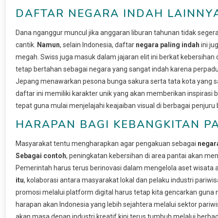
DAFTAR NEGARA INDAH LAINNYA
Dana nganggur muncul jika anggaran liburan tahunan tidak seg
cantik.
Namun
, selain Indonesia, daftar
negara paling indah
ini j
megah. Swiss juga masuk dalam jajaran elit ini berkat kebersihan 
tetap bertahan sebagai negara yang sangat indah karena perpadua
Jepang menawarkan pesona bunga sakura serta tata kota yang san
daftar ini memiliki karakter unik yang akan memberikan inspirasi 
tepat guna mulai menjelajahi keajaiban visual di berbagai penjuru
HARAPAN BAGI KEBANGKITAN PA
Masyarakat tentu mengharapkan agar pengakuan sebagai
negara
Sebagai contoh
, peningkatan kebersihan di area pantai akan me
Pemerintah harus terus berinovasi dalam mengelola aset wisata ag
itu
, kolaborasi antara masyarakat lokal dan pelaku industri pariw
promosi melalui platform digital harus tetap kita gencarkan guna
harapan akan Indonesia yang lebih sejahtera melalui sektor par
akan masa depan industri kreatif kini terus tumbuh melalui berb