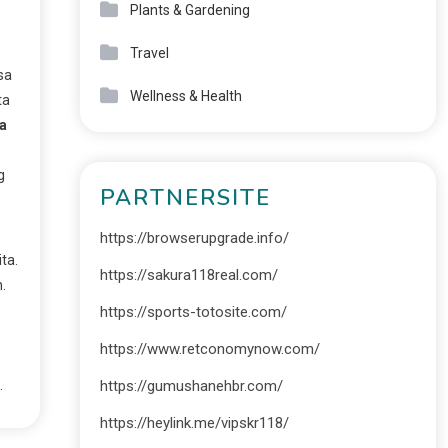
Plants & Gardening
Travel
sa
Wellness & Health
ta
a
g
PARTNERSITE
https://browserupgrade.info/
ta.
https://sakura118real.com/
.
https://sports-totosite.com/
https://www.retconomynow.com/
.
https://gumushanehbr.com/
https://heylink.me/vipskr118/