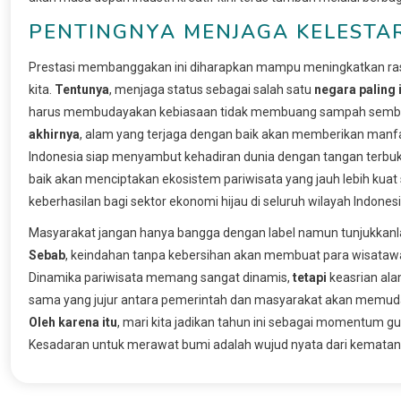
PENTINGNYA MENJAGA KELESTA
Prestasi membanggakan ini diharapkan mampu meningkatkan rasa
kita.
Tentunya
, menjaga status sebagai salah satu
negara paling 
harus membudayakan kebiasaan tidak membuang sampah sembaran
akhirnya
, alam yang terjaga dengan baik akan memberikan manfa
Indonesia siap menyambut kehadiran dunia dengan tangan terbuka
baik akan menciptakan ekosistem pariwisata yang jauh lebih kua
keberhasilan bagi sektor ekonomi hijau di seluruh wilayah Indonesi
Masyarakat jangan hanya bangga dengan label namun tunjukkanlah 
Sebab
, keindahan tanpa kebersihan akan membuat para wisatawa
Dinamika pariwisata memang sangat dinamis,
tetapi
keasrian alam
sama yang jujur antara pemerintah dan masyarakat akan memudah
Oleh karena itu
, mari kita jadikan tahun ini sebagai momentum 
Kesadaran untuk merawat bumi adalah wujud nyata dari kematan