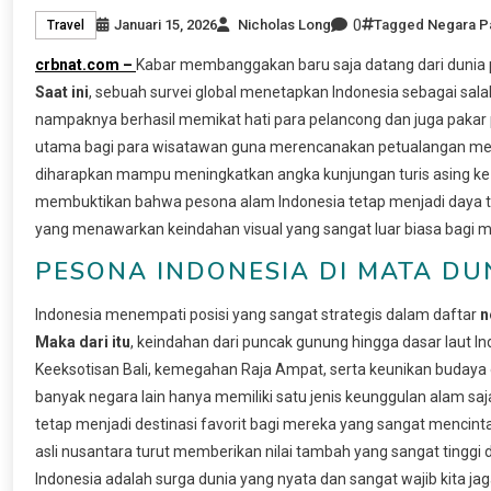
0
Januari 15, 2026
Nicholas Long
Tagged
Negara Pa
Travel
crbnat.com –
Kabar membanggakan baru saja datang dari dunia par
Saat ini
, sebuah survei global menetapkan Indonesia sebagai sala
nampaknya berhasil memikat hati para pelancong dan juga pakar pe
utama bagi para wisatawan guna merencanakan petualangan mere
diharapkan mampu meningkatkan angka kunjungan turis asing ke b
membuktikan bahwa pesona alam Indonesia tetap menjadi daya tari
yang menawarkan keindahan visual yang sangat luar biasa bagi 
PESONA INDONESIA DI MATA DU
Indonesia menempati posisi yang sangat strategis dalam daftar
n
Maka dari itu
, keindahan dari puncak gunung hingga dasar laut 
Keeksotisan Bali, kemegahan Raja Ampat, serta keunikan budaya d
banyak negara lain hanya memiliki satu jenis keunggulan alam 
tetap menjadi destinasi favorit bagi mereka yang sangat mencintai
asli nusantara turut memberikan nilai tambah yang sangat tinggi 
Indonesia adalah surga dunia yang nyata dan sangat wajib kita ja