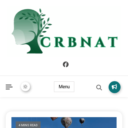
crbnat
crbnat
Menu
4 MINS READ