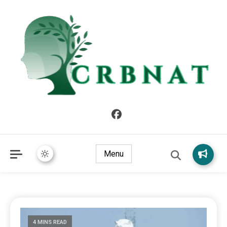
crbnat
crbnat
Menu
4 MINS READ