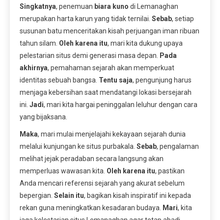
Singkatnya
, penemuan
biara kuno
di Lemanaghan
merupakan harta karun yang tidak ternilai.
Sebab
, setiap
susunan batu menceritakan kisah perjuangan iman ribuan
tahun silam.
Oleh karena itu
, mari kita dukung upaya
pelestarian situs demi generasi masa depan.
Pada
akhirnya
, pemahaman sejarah akan memperkuat
identitas sebuah bangsa.
Tentu saja
, pengunjung harus
menjaga kebersihan saat mendatangi lokasi bersejarah
ini.
Jadi
, mari kita hargai peninggalan leluhur dengan cara
yang bijaksana.
Maka
, mari mulai menjelajahi kekayaan sejarah dunia
melalui kunjungan ke situs purbakala.
Sebab
, pengalaman
melihat jejak peradaban secara langsung akan
memperluas wawasan kita.
Oleh karena itu
, pastikan
Anda mencari referensi sejarah yang akurat sebelum
bepergian.
Selain itu
, bagikan kisah inspiratif ini kepada
rekan guna meningkatkan kesadaran budaya.
Mari
, kita
jaga kelestarian situs Lemanaghan agar tetap abadi