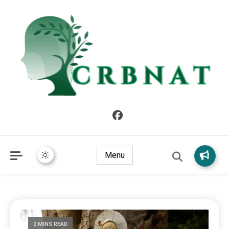
crbnat
crbnat
Menu
2 MINS READ