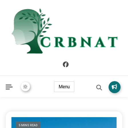
crbnat
crbnat
Menu
5 MINS READ