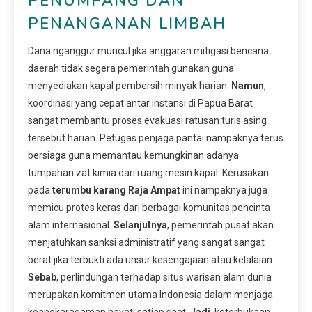
PENUMPANG DAN
PENANGANAN LIMBAH
Dana nganggur muncul jika anggaran mitigasi bencana
daerah tidak segera pemerintah gunakan guna
menyediakan kapal pembersih minyak harian.
Namun
,
koordinasi yang cepat antar instansi di Papua Barat
sangat membantu proses evakuasi ratusan turis asing
tersebut harian. Petugas penjaga pantai nampaknya terus
bersiaga guna memantau kemungkinan adanya
tumpahan zat kimia dari ruang mesin kapal. Kerusakan
pada
terumbu karang Raja Ampat
ini nampaknya juga
memicu protes keras dari berbagai komunitas pencinta
alam internasional.
Selanjutnya
, pemerintah pusat akan
menjatuhkan sanksi administratif yang sangat sangat
berat jika terbukti ada unsur kesengajaan atau kelalaian.
Sebab
, perlindungan terhadap situs warisan alam dunia
merupakan komitmen utama Indonesia dalam menjaga
keanekaragaman hayati setiap saat.
Jadi
, keterbukaan