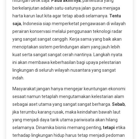
hitungan detik saja.
Pada akhirnya
, pariwisata yang
berkelanjutan adalah satu-satunya jalan guna menjaga
harta karun laut kita agar tetap abadi selamanya.
Tentu
saja
, Indonesia siap memperketat pengawasan di wilayah
perairan konservasi melalui penggunaan teknologi radar
yang sangat sangat canggih. Kerja sama yang baik akan
menciptakan sistem perlindungan alam yang jauh lebih
kuat serta sangat sangat cerah nantinya. Langkah nyata
ini akan membawa keberhasilan bagi upaya pelestarian
lingkungan di seluruh wilayah nusantara yang sangat
indah.
Masyarakat jangan hanya mengejar keuntungan ekonomi
sesaat namun tetaplah mengutamakan kelestarian alam
sebagai aset utama yang sangat sangat berharga.
Sebab
,
jika terumbu karang rusak, maka keindahan bawah laut
yang menjadi daya tarik utama pariwisata akan hilang
selamanya. Dinamika bisnis memang penting,
tetapi
etika
terhadap lingkungan hidup harus tetap menjadi pedoman