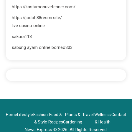
https://kastamonuveteriner.com/
https://jodoh88resmi.site/
live casino online
sakura118
sabung ayam online borneo303
Home
Lifestyle
Fashion
Food &
Plants &
Travel
Wellness
Contact
& Style
Recipes
Gardening
& Health
News Express © 2026. All Rights Reserved.