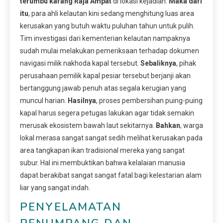
terumbu karang Raja Ampat
di lokasi kejadian.
Maka dari
itu
, para ahli kelautan kini sedang menghitung luas area
kerusakan yang butuh waktu puluhan tahun untuk pulih.
Tim investigasi dari kementerian kelautan nampaknya
sudah mulai melakukan pemeriksaan terhadap dokumen
navigasi milik nakhoda kapal tersebut.
Sebaliknya
, pihak
perusahaan pemilik kapal pesiar tersebut berjanji akan
bertanggung jawab penuh atas segala kerugian yang
muncul harian.
Hasilnya
, proses pembersihan puing-puing
kapal harus segera petugas lakukan agar tidak semakin
merusak ekosistem bawah laut sekitarnya.
Bahkan
, warga
lokal merasa sangat sangat sedih melihat kerusakan pada
area tangkapan ikan tradisional mereka yang sangat
subur. Hal ini membuktikan bahwa kelalaian manusia
dapat berakibat sangat sangat fatal bagi kelestarian alam
liar yang sangat indah.
PENYELAMATAN