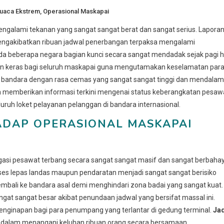
uaca Ekstrem
,
Operasional Maskapai
 mengalami tekanan yang sangat sangat berat dan sangat serius. Lapora
ngakibatkan ribuan jadwal penerbangan terpaksa mengalami
nda beberapa negara bagian kunci secara sangat mendadak sejak pagi h
tan keras bagi seluruh maskapai guna mengutamakan keselamatan par
u bandara dengan rasa cemas yang sangat sangat tinggi dan mendalam
na memberikan informasi terkini mengenai status keberangkatan pesaw
luruh loket pelayanan pelanggan di bandara internasional.
DAP OPERASIONAL MASKAPAI
asi pesawat terbang secara sangat sangat masif dan sangat berbahay
ses lepas landas maupun pendaratan menjadi sangat sangat berisiko
embali ke bandara asal demi menghindari zona badai yang sangat kuat.
gat sangat besar akibat penundaan jadwal yang bersifat massal ini.
ginapan bagi para penumpang yang terlantar di gedung terminal.
Jad
a dalam menangani keluhan ribuan orang secara bersamaan.