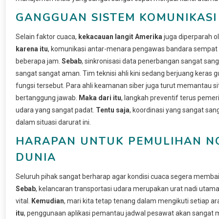
GANGGUAN SISTEM KOMUNIKASI
Selain faktor cuaca,
kekacauan langit Amerika
juga diperparah o
karena itu
, komunikasi antar-menara pengawas bandara sempat 
beberapa jam.
Sebab
, sinkronisasi data penerbangan sangat sang
sangat sangat aman. Tim teknisi ahli kini sedang berjuang kera
fungsi tersebut. Para ahli keamanan siber juga turut memantau si
bertanggung jawab.
Maka dari itu
, langkah preventif terus peme
udara yang sangat padat.
Tentu saja
, koordinasi yang sangat san
dalam situasi darurat ini.
HARAPAN UNTUK PEMULIHAN N
DUNIA
Seluruh pihak sangat berharap agar kondisi cuaca segera membaik
Sebab
, kelancaran transportasi udara merupakan urat nadi utama
vital.
Kemudian
, mari kita tetap tenang dalam mengikuti setiap a
itu
, penggunaan aplikasi pemantau jadwal pesawat akan sangat