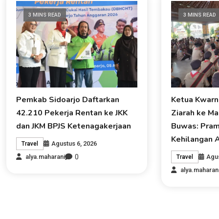
3 MINS READ
3 MINS READ
Pemkab Sidoarjo Daftarkan
Ketua Kwarn
42.210 Pekerja Rentan ke JKK
Ziarah ke M
dan JKM BPJS Ketenagakerjaan
Buwas: Pram
Kehilangan A
Agustus 6, 2026
Travel
0
Agus
alya.maharani
Travel
alya.maharan