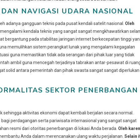
 DAN NAVIGASI UDARA NASIONAL
leh adanya gangguan teknis pada pusat kendali satelit nasional.
Oleh
mengalami kendala teknis yang sangat sangat mengkhawatirkan sela
at bergantung pada stabilitas jaringan internet berkecepatan tinggi ya
s guna memulihkan sistem perangkat lunak yang mengalami kegagalan
tuasi guna memastikan tidak ada serangan dari pihak luar yang tidak
rintah ambil guna mencegah terjadinya tabrakan antar-pesawat di ruan
gat solid antara pemerintah dan pihak swasta sangat sangat diperlukan
ORMALITAS SEKTOR PENERBANGAN
 sehingga aktivitas ekonomi dapat kembali berjalan secara normal.
 bagi perdagangan serta pariwisata internasional yang sangat sangat
rahan resmi dari otoritas penerbangan di lokasi Anda berada.
Oleh kare
 membantu Anda dalam merencanakan ulang waktu perjalanan.
Selain i