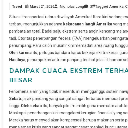
0
Maret 21, 2026
Nicholas Long
Tagged
Amerika
,
C
Travel
Situasi transportasi udara di wilayah Amerika Utara kini sedang
terbaru menunjukkan adanya
kekacauan langit Amerika
yang me
pembatalan total. Badai salju ekstrem serta angin kencang mela
tadi. Otoritas penerbangan federal (FAA) mengeluarkan peringa
penumpang. Para calon musafir kini memadati area ruang tungg
Oleh karena itu
, petugas bandara harus bekerja ekstra keras gu
Hasilnya
, penumpukan antrean panjang terlihat jelas di hampir se
DAMPAK CUACA EKSTREM TERHA
BESAR
Fenomena alam yang tidak menentu ini mengganggu sistem navig
Sebab
, jarak pandang yang sangat sangat terbatas membuat pro
tinggi.
Oleh sebab itu
, banyak pilot memilih guna memutar arah k
Maskapai penerbangan kini mengalami kerugian finansial yang san
Mereka harus menyediakan kompensasi berupa makanan serta pen
manajemen krisis yang sangat sangat cepat menjadi kunci utam