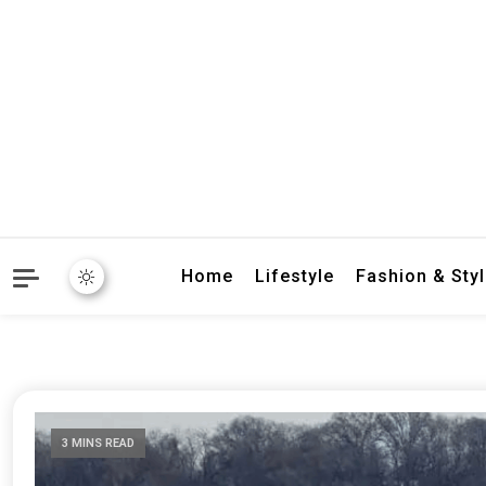
crbnat
crbnat
Home
Lifestyle
Fashion & Sty
3 MINS READ