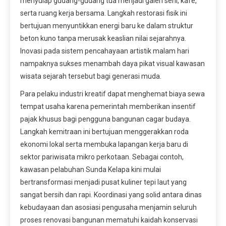
menyulap gudang-gudang tua menjadi galeri seni, kafe,
serta ruang kerja bersama. Langkah restorasi fisik ini
bertujuan menyuntikkan energi baru ke dalam struktur
beton kuno tanpa merusak keaslian nilai sejarahnya.
Inovasi pada sistem pencahayaan artistik malam hari
nampaknya sukses menambah daya pikat visual kawasan
wisata sejarah tersebut bagi generasi muda.
Para pelaku industri kreatif dapat menghemat biaya sewa
tempat usaha karena pemerintah memberikan insentif
pajak khusus bagi pengguna bangunan cagar budaya.
Langkah kemitraan ini bertujuan menggerakkan roda
ekonomi lokal serta membuka lapangan kerja baru di
sektor pariwisata mikro perkotaan. Sebagai contoh,
kawasan pelabuhan Sunda Kelapa kini mulai
bertransformasi menjadi pusat kuliner tepi laut yang
sangat bersih dan rapi. Koordinasi yang solid antara dinas
kebudayaan dan asosiasi pengusaha menjamin seluruh
proses renovasi bangunan mematuhi kaidah konservasi