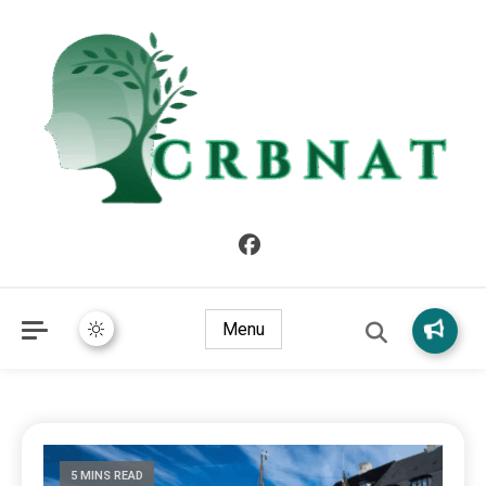
crbnat
crbnat
Menu
5 MINS READ