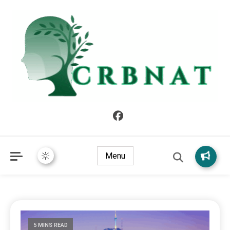
crbnat
crbnat
Menu
5 MINS READ