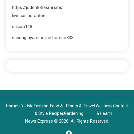
https://jodoh88resmi.site/
live casino online
sakura118
sabung ayam online borneo303
Home
Lifestyle
Fashion
Food &
Plants &
Travel
Wellness
Contact
& Style
Recipes
Gardening
& Health
News Express © 2026. All Rights Reserved.