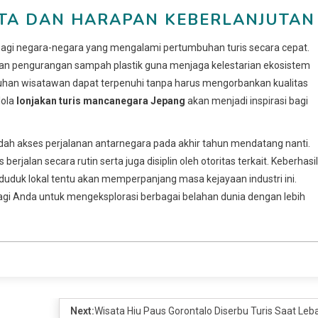
ATA DAN HARAPAN KEBERLANJUTAN
u bagi negara-negara yang mengalami pertumbuhan turis secara cepat.
dan pengurangan sampah plastik guna menjaga kelestarian ekosistem
utuhan wisatawan dapat terpenuhi tanpa harus mengorbankan kualitas
lola
lonjakan turis mancanegara Jepang
akan menjadi inspirasi bagi
dah akses perjalanan antarnegara pada akhir tahun mendatang nanti.
erjalan secara rutin serta juga disiplin oleh otoritas terkait. Keberhasi
uduk lokal tentu akan memperpanjang masa kejayaan industri ini.
i Anda untuk mengeksplorasi berbagai belahan dunia dengan lebih
Next:
Wisata Hiu Paus Gorontalo Diserbu Turis Saat Leb