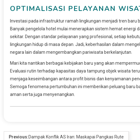
OPTIMALISASI PELAYANAN WIS
Investasi pada infrastruktur ramah lingkungan menjadi tren bar
Banyak pengelola hotel mulai menerapkan sistem hemat energi 
sekitar. Dengan standar pelayanan yang profesional, setiap keb
lingkungan hidup di masa depan. Jadi, keberhasilan dalam menge
negara lain dalam mengembangkan pariwisata berkelanjutan.
Mari kita nantikan berbagai kebijakan baru yang akan mempermu
Evaluasi rutin terhadap kapasitas daya tampung objek wisata terus b
menjaga keseimbangan antara profit bisnis dan kenyamanan pend
Semoga fenomena pertumbuhan ini memberikan peluang baru bag
aman serta juga menyenangkan.
Previous:
Dampak Konflik AS Iran: Maskapai Pangkas Rute