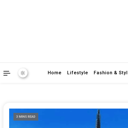
crbnat
crbnat
Home
Lifestyle
Fashion & Sty
3 MINS READ