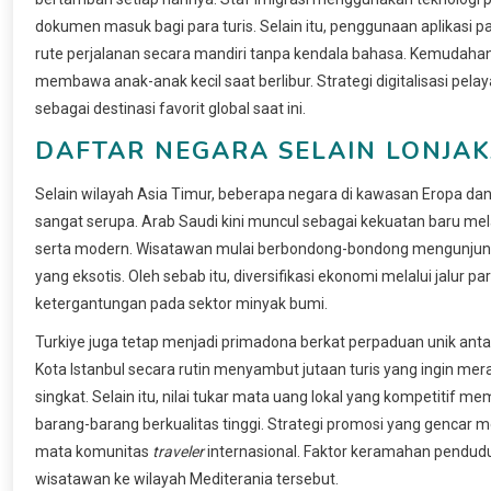
dokumen masuk bagi para turis. Selain itu, penggunaan aplikas
rute perjalanan secara mandiri tanpa kendala bahasa. Kemudahan
membawa anak-anak kecil saat berlibur. Strategi digitalisasi p
sebagai destinasi favorit global saat ini.
DAFTAR NEGARA SELAIN LONJA
Selain wilayah Asia Timur, beberapa negara di kawasan Eropa d
sangat serupa. Arab Saudi kini muncul sebagai kekuatan baru me
serta modern. Wisatawan mulai berbondong-bondong mengunjungi A
yang eksotis. Oleh sebab itu, diversifikasi ekonomi melalui jalu
ketergantungan pada sektor minyak bumi.
Turkiye juga tetap menjadi primadona berkat perpaduan unik an
Kota Istanbul secara rutin menyambut jutaan turis yang ingin m
singkat. Selain itu, nilai tukar mata uang lokal yang kompetitif 
barang-barang berkualitas tinggi. Strategi promosi yang gencar me
mata komunitas
traveler
internasional. Faktor keramahan pendud
wisatawan ke wilayah Mediterania tersebut.