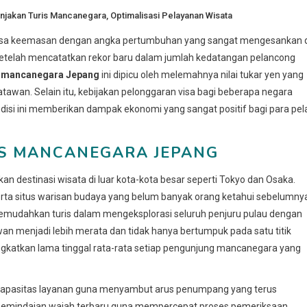
njakan Turis Mancanegara
,
Optimalisasi Pelayanan Wisata
 masa keemasan dengan angka pertumbuhan yang sangat mengesankan 
 setelah mencatatkan rekor baru dalam jumlah kedatangan pelancong
s mancanegara Jepang
ini dipicu oleh melemahnya nilai tukar yen yang
tawan. Selain itu, kebijakan pelonggaran visa bagi beberapa negara
isi ini memberikan dampak ekonomi yang sangat positif bagi para pel
IS MANCANEGARA JEPANG
destinasi wisata di luar kota-kota besar seperti Tokyo dan Osaka.
a situs warisan budaya yang belum banyak orang ketahui sebelumny
 memudahkan turis dalam mengeksplorasi seluruh penjuru pulau dengan
wan menjadi lebih merata dan tidak hanya bertumpuk pada satu titik
ningkatkan lama tinggal rata-rata setiap pengunjung mancanegara yang
 kapasitas layanan guna menyambut arus penumpang yang terus
i pemindaian wajah terbaru guna mempercepat proses pemeriksaan