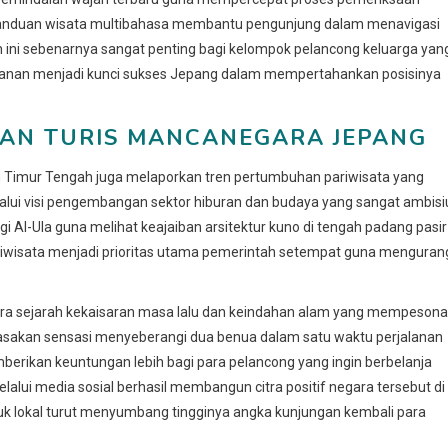
i panduan wisata multibahasa membantu pengunjung dalam menavigasi
 ini sebenarnya sangat penting bagi kelompok pelancong keluarga yan
elayanan menjadi kunci sukses Jepang dalam mempertahankan posisinya
KAN TURIS MANCANEGARA JEPANG
an Timur Tengah juga melaporkan tren pertumbuhan pariwisata yang
lalui visi pengembangan sektor hiburan dan budaya yang sangat ambisi
l-Ula guna melihat keajaiban arsitektur kuno di tengah padang pasir
r pariwisata menjadi prioritas utama pemerintah setempat guna menguran
tara sejarah kekaisaran masa lalu dan keindahan alam yang mempesona
erasakan sensasi menyeberangi dua benua dalam satu waktu perjalanan
memberikan keuntungan lebih bagi para pelancong yang ingin berbelanja
lalui media sosial berhasil membangun citra positif negara tersebut di
uk lokal turut menyumbang tingginya angka kunjungan kembali para