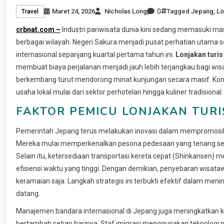
0
Maret 24, 2026
Nicholas Long
Tagged
Jepang
,
Lo
Travel
crbnat.com –
Industri pariwisata dunia kini sedang memasuki
berbagai wilayah. Negeri Sakura menjadi pusat perhatian utama
internasional sepanjang kuartal pertama tahun ini.
Lonjakan turi
membuat biaya perjalanan menjadi jauh lebih terjangkau bagi wisa
berkembang turut mendorong minat kunjungan secara masif. Kond
usaha lokal mulai dari sektor perhotelan hingga kuliner tradisional.
FAKTOR PEMICU LONJAKAN TUR
Pemerintah Jepang terus melakukan inovasi dalam mempromosikan 
Mereka mulai memperkenalkan pesona pedesaan yang tenang sert
Selain itu, ketersediaan transportasi kereta cepat (Shinkansen)
efisiensi waktu yang tinggi. Dengan demikian, penyebaran wisata
keramaian saja. Langkah strategis ini terbukti efektif dalam me
datang.
Manajemen bandara internasional di Jepang juga meningkatkan
bertambah setiap harinya. Staf imigrasi menggunakan teknolog