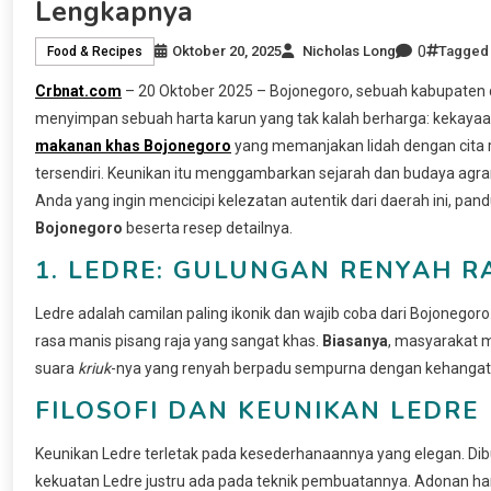
Lengkapnya
0
Oktober 20, 2025
Nicholas Long
Tagge
Food & Recipes
Crbnat.com
– 20 Oktober 2025 – Bojonegoro, sebuah kabupaten di
menyimpan sebuah harta karun yang tak kalah berharga: kekayaan 
makanan khas Bojonegoro
yang memanjakan lidah dengan cita r
tersendiri. Keunikan itu menggambarkan sejarah dan budaya agrari
Anda yang ingin mencicipi kelezatan autentik dari daerah ini, p
Bojonegoro
beserta resep detailnya.
1. LEDRE: GULUNGAN RENYAH R
Ledre adalah camilan paling ikonik dan wajib coba dari Bojonegoro
rasa manis pisang raja yang sangat khas.
Biasanya
, masyarakat m
suara
kriuk
-nya yang renyah berpadu sempurna dengan kehanga
FILOSOFI DAN KEUNIKAN LEDRE
Keunikan Ledre terletak pada kesederhanaannya yang elegan. Dibu
kekuatan Ledre justru ada pada teknik pembuatannya. Adonan haru