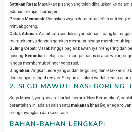
Satukan Rasa:
Masukkan pisang yang telah dihaluskan ke dalam a
adonan menjadi homogen.
Proses Memasak:
Panaskan wajan datar atau teflon anti lengket
minyak goreng.
Cetak Adonan:
Ambil satu sendok sayur adonan, tuang ke tenga
meratakannya dengan gerakan memutar hingga membentuk lapisa
Gulung Cepat:
Masak hingga bagian bawahnya mengering dan ber
gosong.
Kemudian
, selagi masih sangat panas di atas wajan, s
hingga membentuk silinder yang rapi.
Dinginkan:
Angkat Ledre yang sudah tergulung dan letakkan di at
dan menjadi sangat renyah. Simpan di dalam wadah kedap udara.
2. SEGO MAWUT: NASI GORENG 
Sego Mawut, yang secara harfiah berarti “Nasi Berantakan”, adal
berantakan’ ini adalah salah satu
makanan khas Bojonegoro
yang
mengenyangkan dan kaya rasa.
BAHAN-BAHAN LENGKAP: