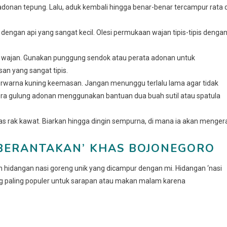
donan tepung. Lalu, aduk kembali hingga benar-benar tercampur rata 
 dengan api yang sangat kecil. Olesi permukaan wajan tipis-tipis denga
h wajan. Gunakan punggung sendok atau perata adonan untuk
n yang sangat tipis.
warna kuning keemasan. Jangan menunggu terlalu lama agar tidak
egera gulung adonan menggunakan bantuan dua buah sutil atau spatula
as rak kawat. Biarkan hingga dingin sempurna, di mana ia akan menger
‘BERANTAKAN’ KHAS BOJONEGORO
ah hidangan nasi goreng unik yang dicampur dengan mi. Hidangan ‘nasi
 paling populer untuk sarapan atau makan malam karena