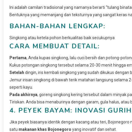
Ini adalah camilan tradisional yang namanya berarti “tulang binat
Bentuknya yang memanjang dan teksturnya yang sangat keras namu
BAHAN-BAHAN LENGKAP:
Singkong atau ketela pohon berkualitas baik secukupnya
CARA MEMBUAT DETAIL:
Pertama
, Anda kupas singkong, lalu cuci bersih dan potong-pot
Kukus potongan singkong tersebut selama 20-30 menit hingga em
Setelah
dingin, iris kembali singkong yang sudah dikukus dengan 
Jemur irisan singkong di bawah terik matahari langsung selama 2-3
seperti kayu.
Pada akhirnya
, goreng singkong kering tersebut dalam minyak 
Tiriskan. Anda bisa menaburinya dengan garam, gula halus, atau 
4. PEYEK BAYAM: INOVASI GUR
Jika peyek biasanya identik dengan kacang atau teri, Bojonegoro
satu
makanan khas Bojonegoro
yang inovatif dan sehat.