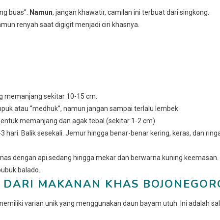
ang buas”.
Namun
, jangan khawatir, camilan ini terbuat dari singkong.
n renyah saat digigit menjadi ciri khasnya.
ong memanjang sekitar 10-15 cm.
puk atau “medhuk”, namun jangan sampai terlalu lembek.
bentuk memanjang dan agak tebal (sekitar 1-2 cm).
 hari. Balik sesekali. Jemur hingga benar-benar kering, keras, dan ring
panas dengan api sedang hingga mekar dan berwarna kuning keemasan.
bubuk balado.
IH DARI MAKANAN KHAS BOJONEGOR
 memiliki varian unik yang menggunakan daun bayam utuh. Ini adalah sa