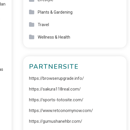
dan
Plants & Gardening
n
Travel
Wellness & Health
PARTNERSITE
as
https://browserupgrade.info/
https://sakura118real.com/
https://sports-totosite.com/
https://www.retconomynow.com/
https://gumushanehbr.com/