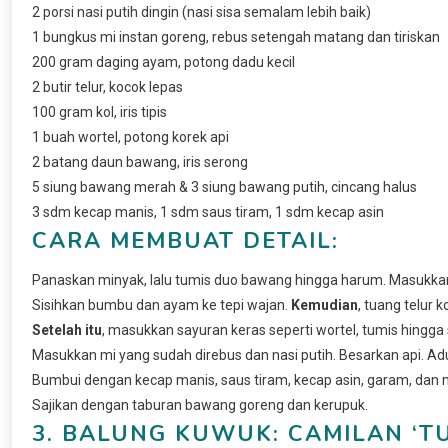
2 porsi nasi putih dingin (nasi sisa semalam lebih baik)
1 bungkus mi instan goreng, rebus setengah matang dan tiriskan
200 gram daging ayam, potong dadu kecil
2 butir telur, kocok lepas
100 gram kol, iris tipis
1 buah wortel, potong korek api
2 batang daun bawang, iris serong
5 siung bawang merah & 3 siung bawang putih, cincang halus
3 sdm kecap manis, 1 sdm saus tiram, 1 sdm kecap asin
CARA MEMBUAT DETAIL:
Panaskan minyak, lalu tumis duo bawang hingga harum. Masukk
Sisihkan bumbu dan ayam ke tepi wajan.
Kemudian
, tuang telur 
Setelah itu
, masukkan sayuran keras seperti wortel, tumis hingga
Masukkan mi yang sudah direbus dan nasi putih. Besarkan api. A
Bumbui dengan kecap manis, saus tiram, kecap asin, garam, dan m
Sajikan dengan taburan bawang goreng dan kerupuk.
3. BALUNG KUWUK: CAMILAN ‘T