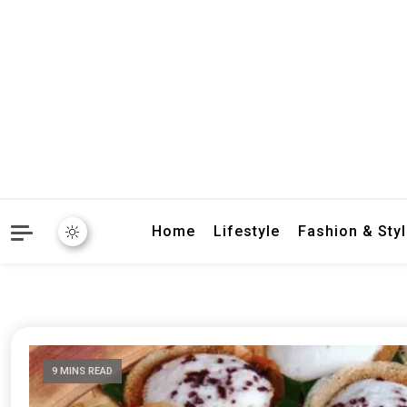
crbnat
crbnat
Home
Lifestyle
Fashion & Sty
9 MINS READ