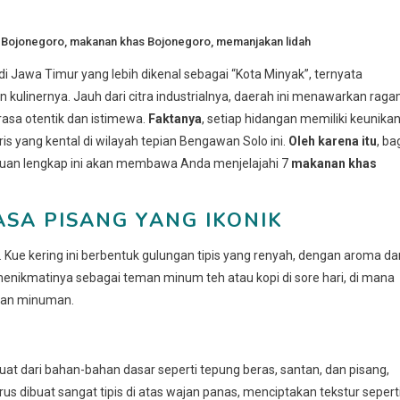
d
Bojonegoro
,
makanan khas Bojonegoro
,
memanjakan lidah
 Jawa Timur yang lebih dikenal sebagai “Kota Minyak”, ternyata
kulinernya. Jauh dari citra industrialnya, daerah ini menawarkan rag
asa otentik dan istimewa.
Faktanya
, setiap hidangan memiliki keunika
s yang kental di wilayah tepian Bengawan Solo ini.
Oleh karena itu
, ba
anduan lengkap ini akan membawa Anda menjelajahi 7
makanan khas
ASA PISANG YANG IKONIK
. Kue kering ini berbentuk gulungan tipis yang renyah, dengan aroma da
enikmatinya sebagai teman minum teh atau kopi di sore hari, di mana
tan minuman.
at dari bahan-bahan dasar seperti tepung beras, santan, dan pisang,
s dibuat sangat tipis di atas wajan panas, menciptakan tekstur sepert