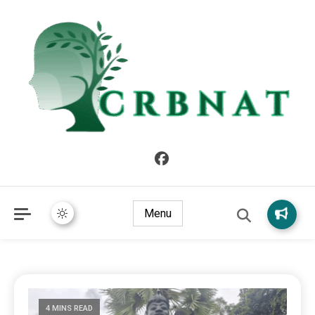
crbnat
crbnat
Menu
4 MINS READ