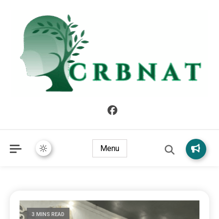
crbnat
crbnat
Menu
3 MINS READ