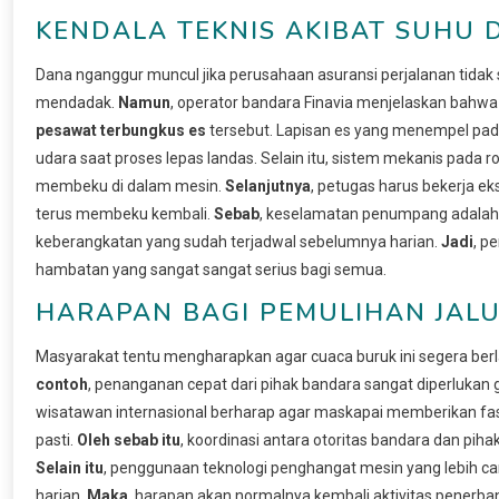
KENDALA TEKNIS AKIBAT SUHU 
Dana nganggur muncul jika perusahaan asuransi perjalanan tidak
mendadak.
Namun
, operator bandara Finavia menjelaskan bah
pesawat terbungkus es
tersebut. Lapisan es yang menempel pa
udara saat proses lepas landas. Selain itu, sistem mekanis pada
membeku di dalam mesin.
Selanjutnya
, petugas harus bekerja e
terus membeku kembali.
Sebab
, keselamatan penumpang adalah 
keberangkatan yang sudah terjadwal sebelumnya harian.
Jadi
, p
hambatan yang sangat sangat serius bagi semua.
HARAPAN BAGI PEMULIHAN JAL
Masyarakat tentu mengharapkan agar cuaca buruk ini segera berl
contoh
, penanganan cepat dari pihak bandara sangat diperluka
wisatawan internasional berharap agar maskapai memberikan fas
pasti.
Oleh sebab itu
, koordinasi antara otoritas bandara dan pih
Selain itu
, penggunaan teknologi penghangat mesin yang lebih 
harian.
Maka
, harapan akan normalnya kembali aktivitas pener