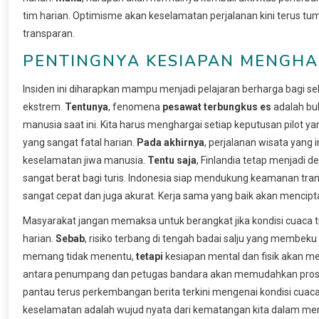
tim harian. Optimisme akan keselamatan perjalanan kini terus t
transparan.
PENTINGNYA KESIAPAN MENGHA
Insiden ini diharapkan mampu menjadi pelajaran berharga bagi s
ekstrem.
Tentunya
, fenomena
pesawat terbungkus es
adalah bu
manusia saat ini. Kita harus menghargai setiap keputusan pilot
yang sangat fatal harian.
Pada akhirnya
, perjalanan wisata yan
keselamatan jiwa manusia.
Tentu saja
, Finlandia tetap menjadi 
sangat berat bagi turis. Indonesia siap mendukung keamanan tran
sangat cepat dan juga akurat. Kerja sama yang baik akan mencipta
Masyarakat jangan memaksa untuk berangkat jika kondisi cuaca 
harian.
Sebab
, risiko terbang di tengah badai salju yang membeku
memang tidak menentu,
tetapi
kesiapan mental dan fisik akan me
antara penumpang dan petugas bandara akan memudahkan proses
pantau terus perkembangan berita terkini mengenai kondisi cuac
keselamatan adalah wujud nyata dari kematangan kita dalam meni