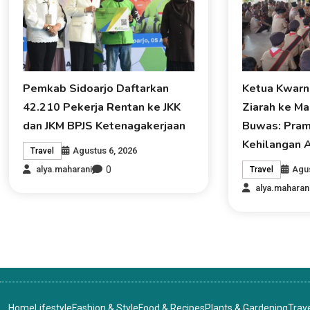
Pemkab Sidoarjo Daftarkan
Ketua Kwarn
42.210 Pekerja Rentan ke JKK
Ziarah ke M
dan JKM BPJS Ketenagakerjaan
Buwas: Pram
Kehilangan A
Agustus 6, 2026
Travel
0
Agus
alya.maharani
Travel
alya.maharan
Home
Lifestyle
Fashion & Style
Food & Recipes
Plants & Gardening
Trav