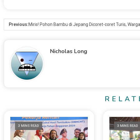
Previous:
Miris! Pohon Bambu di Jepang Dicoret-coret Turis, Warg
Nicholas Long
RELAT
3 MINS READ
3 MINS READ