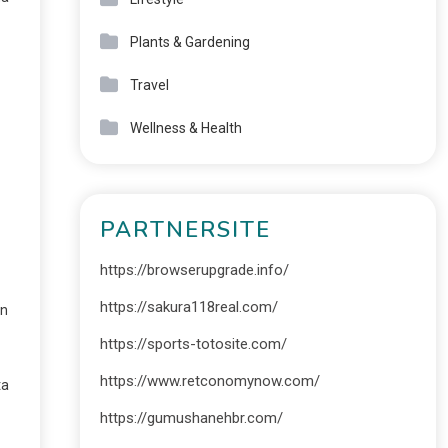
Plants & Gardening
Travel
Wellness & Health
PARTNERSITE
https://browserupgrade.info/
https://sakura118real.com/
an
https://sports-totosite.com/
https://www.retconomynow.com/
ta
https://gumushanehbr.com/