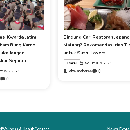
as-Kwarda Jatim
Bingung Cari Restoran Jepang
akam Bung Karno,
Malang? Rekomendasi dan Ti
uka Jangan
untuk Sushi Lovers
kar Sejarah
Agustus 4, 2026
Travel
0
tus 5, 2026
alya.maharani
0
i
News Expres
el
Wellness & Health
Contact