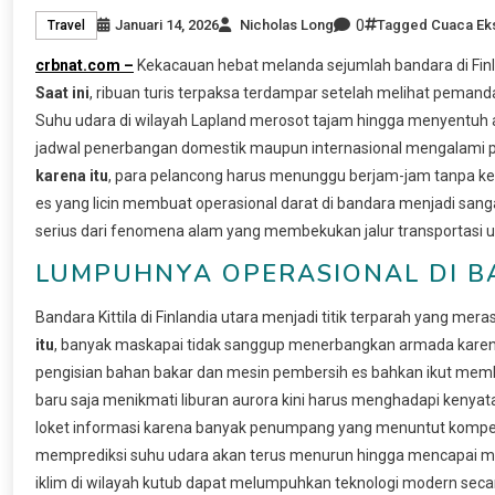
0
Januari 14, 2026
Nicholas Long
Tagged
Cuaca Ek
Travel
crbnat.com –
Kekacauan hebat melanda sejumlah bandara di Finl
Saat ini
, ribuan turis terpaksa terdampar setelah melihat pema
Suhu udara di wilayah Lapland merosot tajam hingga menyentuh an
jadwal penerbangan domestik maupun internasional mengalami p
karena itu
, para pelancong harus menunggu berjam-jam tanpa ke
es yang licin membuat operasional darat di bandara menjadi san
serius dari fenomena alam yang membekukan jalur transportasi uda
LUMPUHNYA OPERASIONAL DI B
Bandara Kittila di Finlandia utara menjadi titik terparah yang me
itu
, banyak maskapai tidak sanggup menerbangkan armada karen
pengisian bahan bakar dan mesin pembersih es bahkan ikut membe
baru saja menikmati liburan aurora kini harus menghadapi kenyata
loket informasi karena banyak penumpang yang menuntut kompens
memprediksi suhu udara akan terus menurun hingga mencapai min
iklim di wilayah kutub dapat melumpuhkan teknologi modern seca