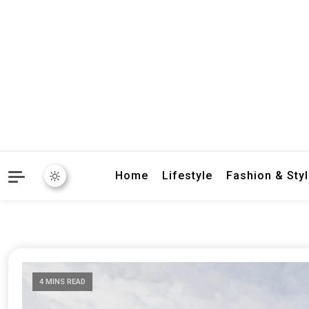
crbnat
crbnat
Home
Lifestyle
Fashion & Sty
4 MINS READ