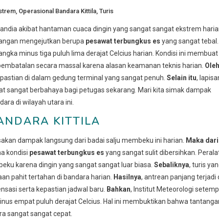
strem
,
Operasional Bandara Kittila
,
Turis
andia akibat hantaman cuaca dingin yang sangat sangat ekstrem haria
ndangan mengejutkan berupa
pesawat terbungkus es
yang sangat tebal.
gka minus tiga puluh lima derajat Celcius harian. Kondisi ini membuat
embatalan secara massal karena alasan keamanan teknis harian.
Ole
pastian di dalam gedung terminal yang sangat penuh.
Selain itu
, lapisa
gat sangat berbahaya bagi petugas sekarang. Mari kita simak dampak
ra di wilayah utara ini.
ANDARA KITTILA
rasakan dampak langsung dari badai salju membeku ini harian.
Maka dari
a kondisi
pesawat terbungkus es
yang sangat sulit dibersihkan. Perala
ku karena dingin yang sangat sangat luar biasa.
Sebaliknya
, turis ya
an pahit tertahan di bandara harian.
Hasilnya
, antrean panjang terjadi 
asi serta kepastian jadwal baru.
Bahkan
, Institut Meteorologi setem
us empat puluh derajat Celcius. Hal ini membuktikan bahwa tantanga
ra sangat sangat cepat.