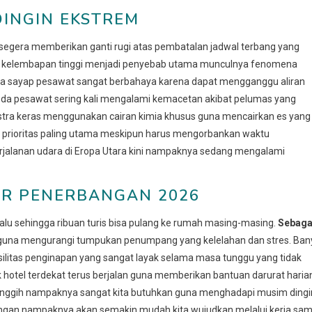
DINGIN EKSTREM
 segera memberikan ganti rugi atas pembatalan jadwal terbang yang
wa kelembapan tinggi menjadi penyebab utama munculnya fenomena
da sayap pesawat sangat berbahaya karena dapat mengganggu aliran
 roda pesawat sering kali mengalami kemacetan akibat pelumas yang
kstra keras menggunakan cairan kimia khusus guna mencairkan es yang
prioritas paling utama meskipun harus mengorbankan waktu
erjalanan udara di Eropa Utara kini nampaknya sedang mengalami
UR PENERBANGAN 2026
alu sehingga ribuan turis bisa pulang ke rumah masing-masing.
Sebaga
n guna mengurangi tumpukan penumpang yang kelelahan dan stres. Ban
ilitas penginapan yang sangat layak selama masa tunggu yang tidak
ak hotel terdekat terus berjalan guna memberikan bantuan darurat haria
canggih nampaknya sangat kita butuhkan guna menghadapi musim dingi
bangan nampaknya akan semakin mudah kita wujudkan melalui kerja sa