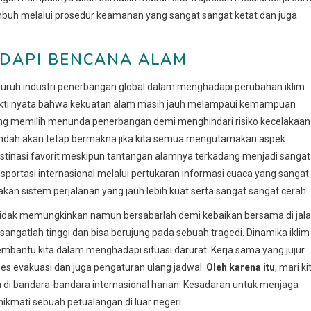
umbuh melalui prosedur keamanan yang sangat sangat ketat dan juga
DAPI BENCANA ALAM
eluruh industri penerbangan global dalam menghadapi perubahan iklim
kti nyata bahwa kekuatan alam masih jauh melampaui kemampuan
 yang memilih menunda penerbangan demi menghindari risiko kecelakaan
g indah akan tetap bermakna jika kita semua mengutamakan aspek
destinasi favorit meskipun tantangan alamnya terkadang menjadi sangat
sportasi internasional melalui pertukaran informasi cuaca yang sangat
kan sistem perjalanan yang jauh lebih kuat serta sangat sangat cerah.
tidak memungkinkan namun bersabarlah demi kebaikan bersama di jal
 sangatlah tinggi dan bisa berujung pada sebuah tragedi. Dinamika iklim
mbantu kita dalam menghadapi situasi darurat. Kerja sama yang jujur
 evakuasi dan juga pengaturan ulang jadwal.
Oleh karena itu
, mari ki
a di bandara-bandara internasional harian. Kesadaran untuk menjaga
kmati sebuah petualangan di luar negeri.