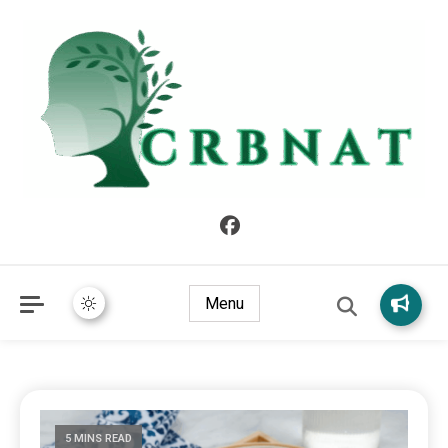
crbnat
crbnat
Menu
5 MINS READ