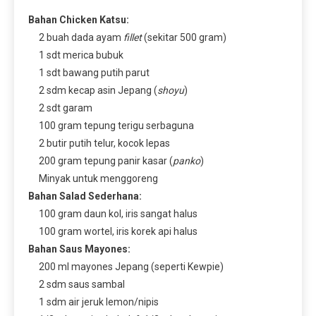
Bahan Chicken Katsu:
2 buah dada ayam
fillet
(sekitar 500 gram)
1 sdt merica bubuk
1 sdt bawang putih parut
2 sdm kecap asin Jepang (
shoyu
)
2 sdt garam
100 gram tepung terigu serbaguna
2 butir putih telur, kocok lepas
200 gram tepung panir kasar (
panko
)
Minyak untuk menggoreng
Bahan Salad Sederhana:
100 gram daun kol, iris sangat halus
100 gram wortel, iris korek api halus
Bahan Saus Mayones:
200 ml mayones Jepang (seperti Kewpie)
2 sdm saus sambal
1 sdm air jeruk lemon/nipis