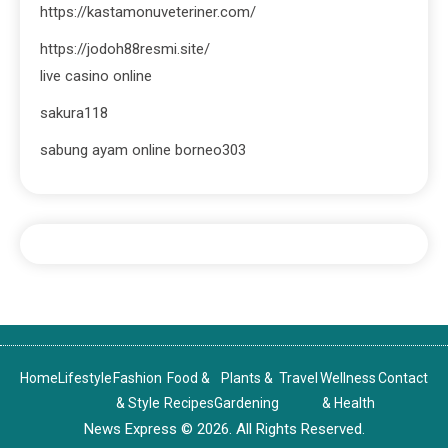
https://kastamonuveteriner.com/
https://jodoh88resmi.site/
live casino online
sakura118
sabung ayam online borneo303
Home
Lifestyle
Fashion
Food &
Plants &
Travel
Wellness
Contact
& Style
Recipes
Gardening
& Health
News Express © 2026. All Rights Reserved.