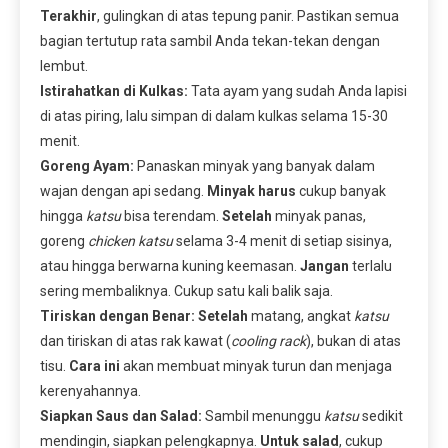
Terakhir
, gulingkan di atas tepung panir. Pastikan semua
bagian tertutup rata sambil Anda tekan-tekan dengan
lembut.
Istirahatkan di Kulkas:
Tata ayam yang sudah Anda lapisi
di atas piring, lalu simpan di dalam kulkas selama 15-30
menit.
Goreng Ayam:
Panaskan minyak yang banyak dalam
wajan dengan api sedang.
Minyak harus
cukup banyak
hingga
katsu
bisa terendam.
Setelah
minyak panas,
goreng
chicken katsu
selama 3-4 menit di setiap sisinya,
atau hingga berwarna kuning keemasan.
Jangan
terlalu
sering membaliknya. Cukup satu kali balik saja.
Tiriskan dengan Benar:
Setelah
matang, angkat
katsu
dan tiriskan di atas rak kawat (
cooling rack
), bukan di atas
tisu.
Cara ini
akan membuat minyak turun dan menjaga
kerenyahannya.
Siapkan Saus dan Salad:
Sambil menunggu
katsu
sedikit
mendingin, siapkan pelengkapnya.
Untuk salad
, cukup