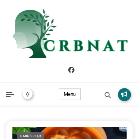
crbnat
crbnat
Menu
6 MINS READ