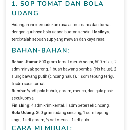
1. SOP TOMAT DAN BOLA
UDANG
Hidangan ini memadukan rasa asam manis dari tomat
dengan gurihnya bola udang buatan sendiri.
Hasilnya
,
terciptalah sebuah sup yang mewah dan kaya rasa.
BAHAN-BAHAN:
Bahan Utama:
500 gram tomat merah segar, 500 ml air, 2
sdm minyak goreng, 1 buah bawang bombai (iris halus), 2
siung bawang putih (cincang halus), 1 sdm tepung terigu,
5 sdm saus tomat.
Bumbu:
¼ sdt pala bubuk, garam, merica, dan gula pasir
secukupnya.
Finishing:
4 sdm krim kental, 1 sdm peterseli cincang.
Bola Udang:
300 gram udang cincang, 1 sdm tepung
sagu, 1 sdt garam, ½ sdt merica, 1 sdt gula.
CARA MEMBUAT: