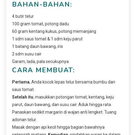
BAHAN-BAHAN:
4 butir telur
100 gram tomat, potong dadu
60 gram kentang kukus, potong memanjang
1 sdm saus tomat & 1 sdm keju parut
1 batang daun bawang, iris
2 sdm susu cair
Garam, lada, pala secukupnya
CARA MEMBUAT:
Pertama
, Anda kocok lepas telur bersama bumbu dan
saus tomat.
Setelah itu
, masukkan potongan tomat, kentang, keju
parut, daun bawang, dan susu cair. Aduk hingga rata.
Panaskan sedikit margarin di wajan anti lengket. Tuang
adonan telur.
Masak dengan api kecil hingga bagian bawahnya
setengah matang.
Kemudian
, pindahkan wajan ke dalam