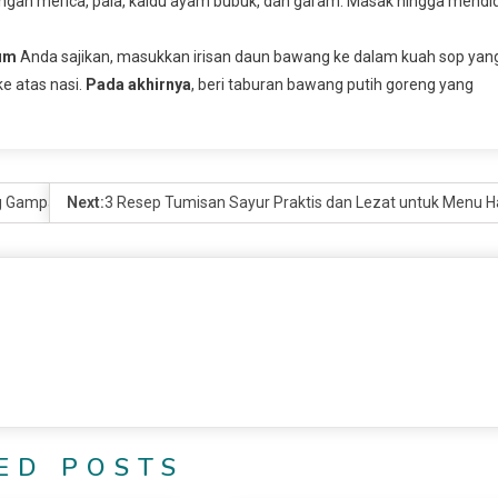
ngan merica, pala, kaldu ayam bubuk, dan garam. Masak hingga mendi
um
Anda sajikan, masukkan irisan daun bawang ke dalam kuah sop yan
e atas nasi.
Pada akhirnya
, beri taburan bawang putih goreng yang
g Gampang Dibuat
Next:
3 Resep Tumisan Sayur Praktis dan Lezat untuk Menu H
ED POSTS