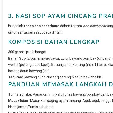
3. NASI SOP AYAM CINCANG PRA
Ini adalah
resep sop sederhana
dalam format
one-bowl meal
yang
untuk santapan saat cuaca dingin.
KOMPOSISI BAHAN LENGKAP
300 gr nasi putih hangat
Bahan Sop:
2 sdm minyak sayur, 20 gr bawang bombay (cincang), 
wortel (potong dadu kecil), 5 buah jamur kancing (iris), 1 liter air/
batang daun bawang (iris).
Taburan:
Bawang putih cincang goreng & daun bawang iris.
PANDUAN MEMASAK LANGKAH D
Tumis Bumbu:
Panaskan minyak. Tumis bawang bombay dan bawa
Masak Isian:
Masukkan daging ayam cincang. Aduk-aduk hingga
irisan jamur. Tumis sebentar.