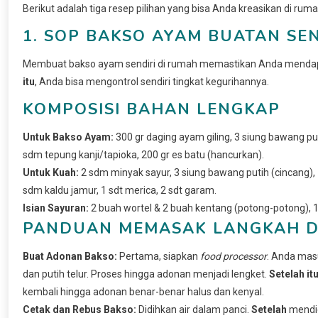
Berikut adalah tiga resep pilihan yang bisa Anda kreasikan di ru
1. SOP BAKSO AYAM BUATAN SEN
Membuat bakso ayam sendiri di rumah memastikan Anda mendapat
itu
, Anda bisa mengontrol sendiri tingkat kegurihannya.
KOMPOSISI BAHAN LENGKAP
Untuk Bakso Ayam:
300 gr daging ayam giling, 3 siung bawang puti
sdm tepung kanji/tapioka, 200 gr es batu (hancurkan).
Untuk Kuah:
2 sdm minyak sayur, 3 siung bawang putih (cincang), 1.
sdm kaldu jamur, 1 sdt merica, 2 sdt garam.
Isian Sayuran:
2 buah wortel & 2 buah kentang (potong-potong), 10
PANDUAN MEMASAK LANGKAH D
Buat Adonan Bakso:
Pertama, siapkan
food processor
. Anda masu
dan putih telur. Proses hingga adonan menjadi lengket.
Setelah it
kembali hingga adonan benar-benar halus dan kenyal.
Cetak dan Rebus Bakso:
Didihkan air dalam panci.
Setelah
mendid