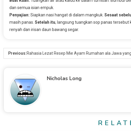
Buat Kuah:
Tuangkan air atau kaldu ke dalam tumisan. Bumbui de
dan semua isian empuk.
Penyajian:
Siapkan nasi hangat di dalam mangkuk.
Sesaat sebel
masih panas.
Setelah itu
, langsung tuangkan sop panas tersebut k
renyah dan irisan daun bawang segar.
Previous:
Rahasia Lezat Resep Mie Ayam Rumahan ala Jawa yan
Nicholas Long
RELAT