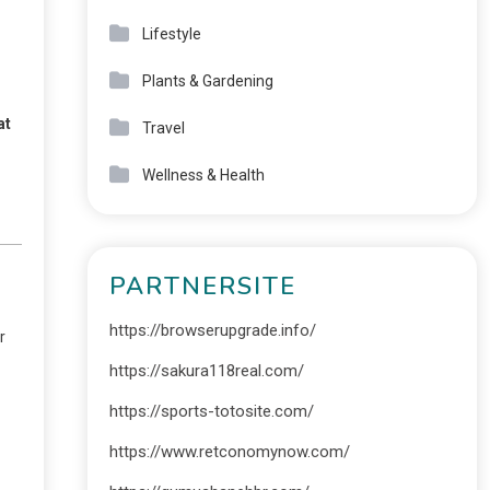
Lifestyle
Plants & Gardening
at
Travel
Wellness & Health
PARTNERSITE
https://browserupgrade.info/
r
https://sakura118real.com/
https://sports-totosite.com/
https://www.retconomynow.com/