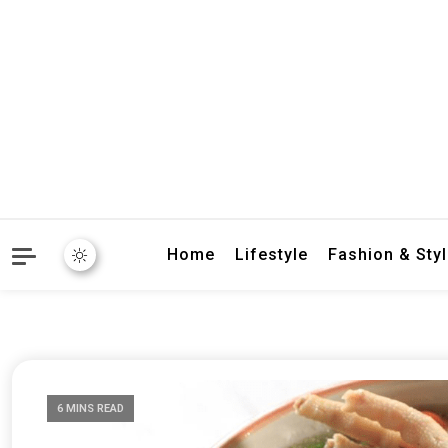
crbnat
crbnat
Home
Lifestyle
Fashion & Sty
6 MINS READ