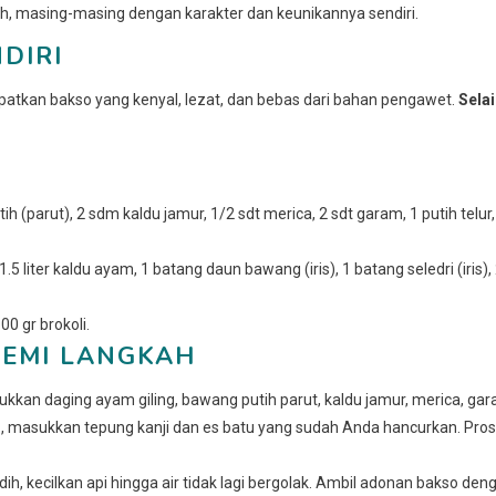
mah, masing-masing dengan karakter dan keunikannya sendiri.
DIRI
kan bakso yang kenyal, lezat, dan bebas dari bahan pengawet.
Sela
h (parut), 2 sdm kaldu jamur, 1/2 sdt merica, 2 sdt garam, 1 putih telur,
5 liter kaldu ayam, 1 batang daun bawang (iris), 1 batang seledri (iris),
0 gr brokoli.
EMI LANGKAH
kkan daging ayam giling, bawang putih parut, kaldu jamur, merica, gar
u
, masukkan tepung kanji dan es batu yang sudah Anda hancurkan. Pro
ih, kecilkan api hingga air tidak lagi bergolak. Ambil adonan bakso den