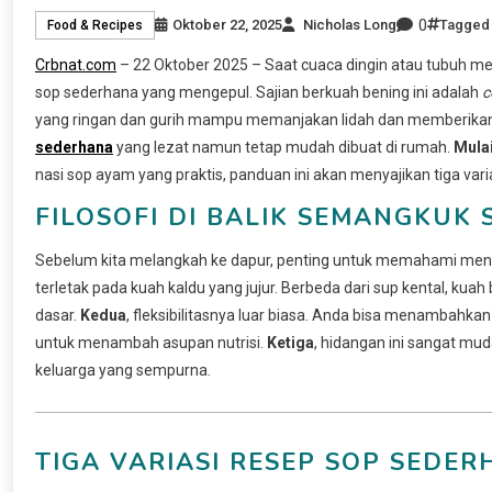
0
Oktober 22, 2025
Nicholas Long
Tagge
Food & Recipes
Crbnat.com
– 22 Oktober 2025 – Saat cuaca dingin atau tubuh 
sop sederhana yang mengepul. Sajian berkuah bening ini adalah
c
yang ringan dan gurih mampu memanjakan lidah dan memberika
sederhana
yang lezat namun tetap mudah dibuat di rumah.
Mulai
nasi sop ayam yang praktis, panduan ini akan menyajikan tiga vari
FILOSOFI DI BALIK SEMANGKUK
Sebelum kita melangkah ke dapur, penting untuk memahami me
terletak pada kuah kaldu yang jujur. Berbeda dari sup kental, k
dasar.
Kedua
, fleksibilitasnya luar biasa. Anda bisa menambahkan 
untuk menambah asupan nutrisi.
Ketiga
, hidangan ini sangat mu
keluarga yang sempurna.
TIGA VARIASI RESEP SOP SEDE