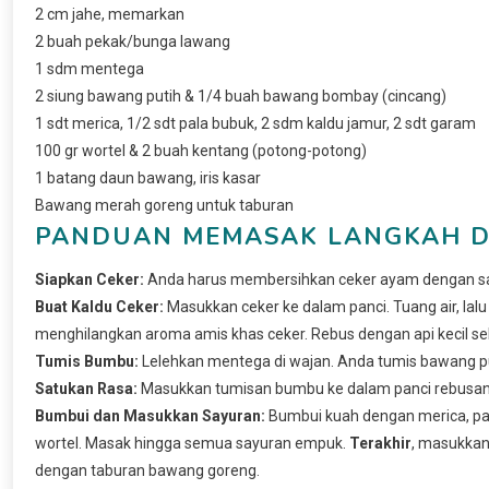
2 cm jahe, memarkan
2 buah pekak/bunga lawang
1 sdm mentega
2 siung bawang putih & 1/4 buah bawang bombay (cincang)
1 sdt merica, 1/2 sdt pala bubuk, 2 sdm kaldu jamur, 2 sdt garam
100 gr wortel & 2 buah kentang (potong-potong)
1 batang daun bawang, iris kasar
Bawang merah goreng untuk taburan
PANDUAN MEMASAK LANGKAH D
Siapkan Ceker:
Anda harus membersihkan ceker ayam dengan saks
Buat Kaldu Ceker:
Masukkan ceker ke dalam panci. Tuang air, la
menghilangkan aroma amis khas ceker. Rebus dengan api kecil s
Tumis Bumbu:
Lelehkan mentega di wajan. Anda tumis bawang p
Satukan Rasa:
Masukkan tumisan bumbu ke dalam panci rebusan 
Bumbui dan Masukkan Sayuran:
Bumbui kuah dengan merica, pal
wortel. Masak hingga semua sayuran empuk.
Terakhir
, masukkan 
dengan taburan bawang goreng.