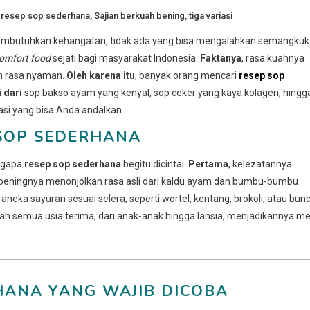
d
resep sop sederhana
,
Sajian berkuah bening
,
tiga variasi
membutuhkan kehangatan, tidak ada yang bisa mengalahkan semangkuk
omfort food
sejati bagi masyarakat Indonesia.
Faktanya
, rasa kuahnya
n rasa nyaman.
Oleh karena itu
, banyak orang mencari
resep sop
 dari
sop bakso ayam yang kenyal, sop ceker yang kaya kolagen, hingg
asi yang bisa Anda andalkan.
 SOP SEDERHANA
ngapa
resep sop sederhana
begitu dicintai.
Pertama
, kelezatannya
uah beningnya menonjolkan rasa asli dari kaldu ayam dan bumbu-bumbu
aneka sayuran sesuai selera, seperti wortel, kentang, brokoli, atau bunc
dah semua usia terima, dari anak-anak hingga lansia, menjadikannya m
RHANA YANG WAJIB DICOBA