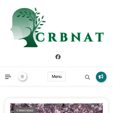
crbnat
crbnat
Menu
5 MINS READ