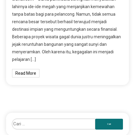
lahirnya ide-ide megah yang menjanjikan kemewahan
tanpa batas bagi para pelancong. Namun, tidak semua
rencana besar tersebut berhasil terwujud menjadi
destinasi impian yang menguntungkan secara finansial.
Beberapa proyek wisata gagal dunia justru meninggalkan
jejak reruntuhan bangunan yang sangat sunyi dan
menyeramkan. Oleh karena itu, kegagalan ini menjadi
pelajaran […]
Read More