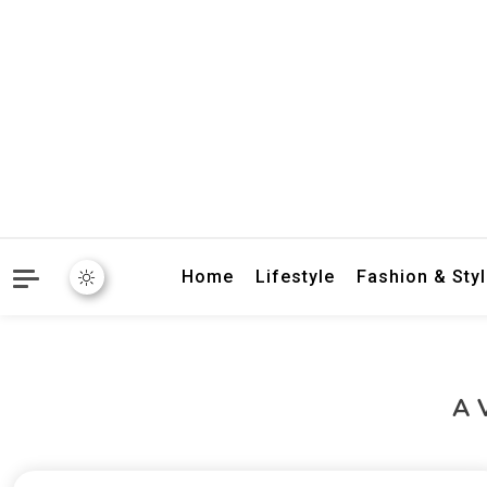
crbnat
crbnat
Home
Lifestyle
Fashion & Sty
A