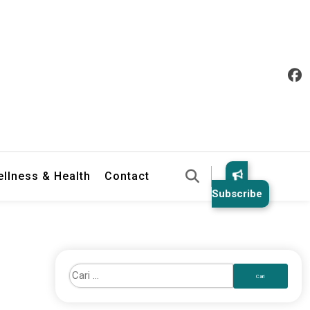
llness & Health
Contact
Subscribe