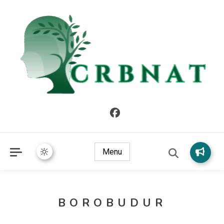
crbnat
crbnat
Menu
BOROBUDUR