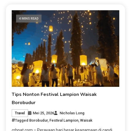
4 MINS READ
Tips Nonton Festival Lampion Waisak
Borobudur
Mei 25, 2026
Nicholas Long
Travel
Tagged
Borobudur
,
Festival Lampion
,
Waisak
crbnat.com – Perayaan hari besar keagamaan di candi