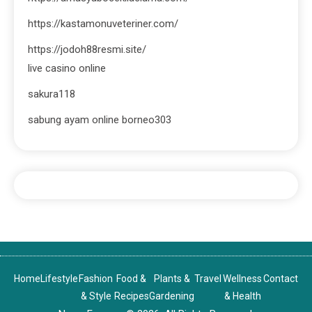
https://kastamonuveteriner.com/
https://jodoh88resmi.site/
live casino online
sakura118
sabung ayam online borneo303
Home
Lifestyle
Fashion
Food &
Plants &
Travel
Wellness
Contact
& Style
Recipes
Gardening
& Health