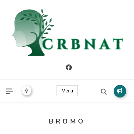
crbnat
crbnat
Menu
BROMO