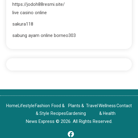
https://jodoh88resmi.site/
live casino online
sakura118
sabung ayam online borneo303
Home
Lifestyle
Fashion
Food &
Plants &
Travel
Wellness
Contact
& Style
Recipes
Gardening
& Health
News Express © 2026. All Rights Reserved.