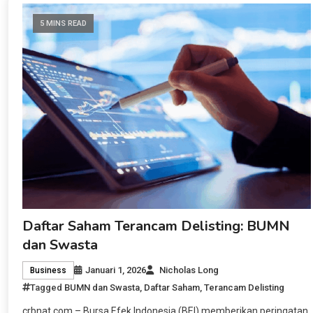
5 MINS READ
Daftar Saham Terancam Delisting: BUMN
dan Swasta
Januari 1, 2026
Nicholas Long
Business
Tagged
BUMN dan Swasta
,
Daftar Saham
,
Terancam Delisting
crbnat.com – Bursa Efek Indonesia (BEI) memberikan peringatan