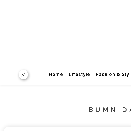
crbnat
crbnat
Home
Lifestyle
Fashion & Sty
BUMN D