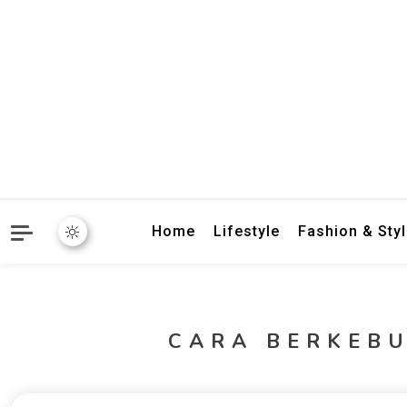
crbnat
crbnat
Home
Lifestyle
Fashion & Sty
CARA BERKEB