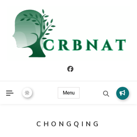
crbnat
crbnat
Menu
CHONGQING