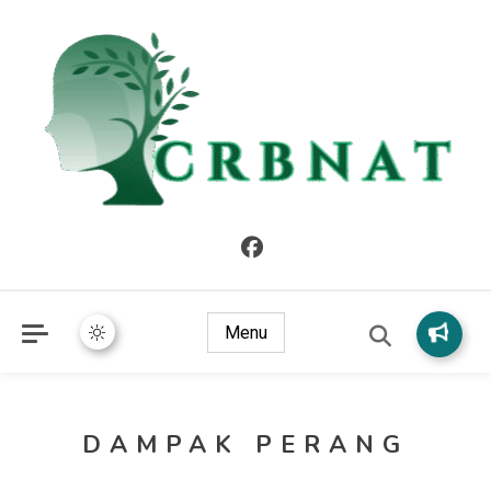
crbnat
crbnat
Menu
DAMPAK PERANG