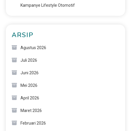
Kampanye Lifestyle Otomotif
ARSIP
Agustus 2026
Juli 2026
Juni 2026
Mei 2026
April 2026
Maret 2026
Februari 2026