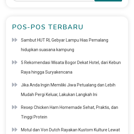
POS-POS TERBARU
Sambut HUT RI, Gebyar Lampu Hias Pemalang
hidupkan suasana kampung
5 Rekomendasi Wisata Bogor Dekat Hotel, dari Kebun
Raya hingga Suryakencana
Jika Anda Ingin Memiliki Jiwa Petualang dan Lebih
Mudah Pergi Keluar, Lakukan Langkah Ini
Resep Chicken Ham Homemade Sehat, Praktis, dan
Tinggi Protein
Motul dan Von Dutch Rayakan Kustom Kulture Lewat