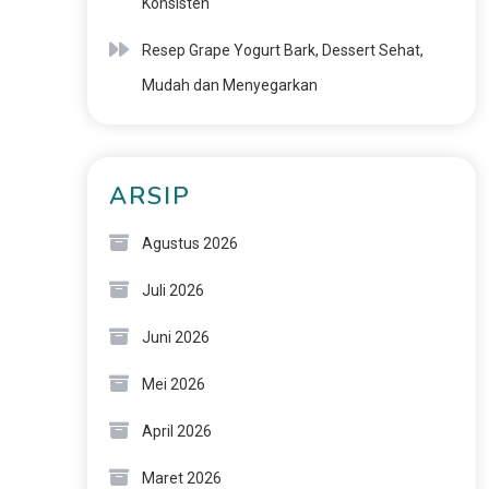
Konsisten
Resep Grape Yogurt Bark, Dessert Sehat,
Mudah dan Menyegarkan
ARSIP
Agustus 2026
Juli 2026
Juni 2026
Mei 2026
April 2026
Maret 2026