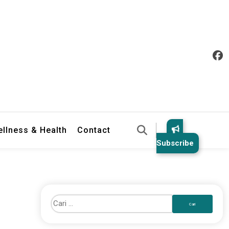
llness & Health
Contact
Subscribe