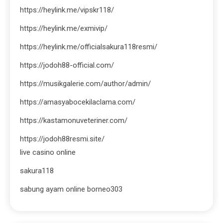
https://heylink.me/vipskr118/
https://heylink.me/exmivip/
https://heylink.me/officialsakura118resmi/
https://jodoh88-official.com/
https://musikgalerie.com/author/admin/
https://amasyabocekilaclama.com/
https://kastamonuveteriner.com/
https://jodoh88resmi.site/
live casino online
sakura118
sabung ayam online borneo303