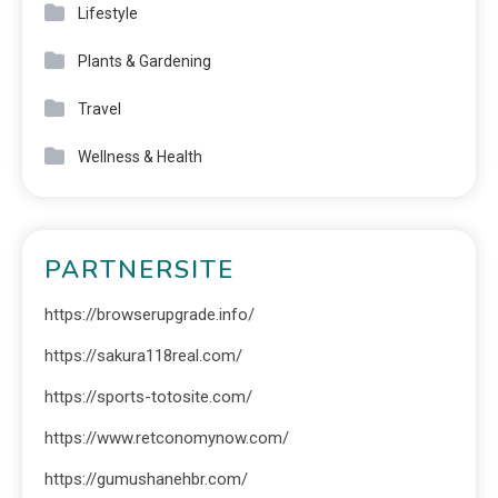
Lifestyle
Plants & Gardening
Travel
Wellness & Health
PARTNERSITE
https://browserupgrade.info/
https://sakura118real.com/
https://sports-totosite.com/
https://www.retconomynow.com/
https://gumushanehbr.com/