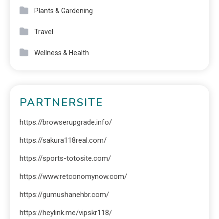
Plants & Gardening
Travel
Wellness & Health
PARTNERSITE
https://browserupgrade.info/
https://sakura118real.com/
https://sports-totosite.com/
https://www.retconomynow.com/
https://gumushanehbr.com/
https://heylink.me/vipskr118/