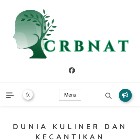
crbnat
crbnat
Menu
DUNIA KULINER DAN
KECANTIKAN