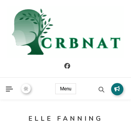
crbnat
crbnat
Menu
ELLE FANNING