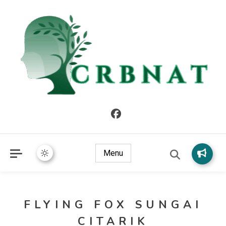
crbnat
crbnat
Menu
FLYING FOX SUNGAI
CITARIK