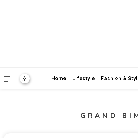
crbnat
crbnat
Home
Lifestyle
Fashion & Sty
GRAND BI