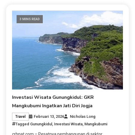
3 MINS READ
Investasi Wisata Gunungkidul: GKR
Mangkubumi Ingatkan Jati Diri Jogja
Februari 13, 2026
Nicholas Long
Travel
Tagged
Gunungkidul
,
Investasi Wisata
,
Mangkubumi
crbnat.com – Pesatnya pembangunan di sektor