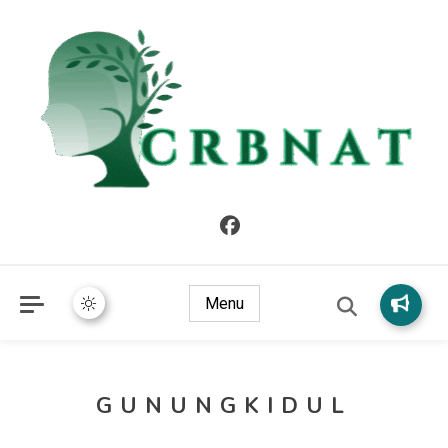
crbnat
crbnat
Menu
GUNUNGKIDUL