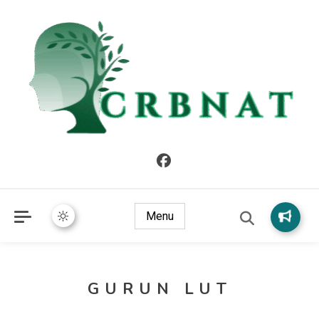
crbnat
crbnat
Menu
GURUN LUT