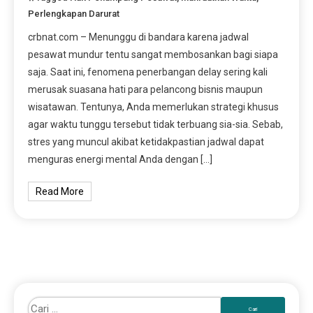
Perlengkapan Darurat
crbnat.com – Menunggu di bandara karena jadwal
pesawat mundur tentu sangat membosankan bagi siapa
saja. Saat ini, fenomena penerbangan delay sering kali
merusak suasana hati para pelancong bisnis maupun
wisatawan. Tentunya, Anda memerlukan strategi khusus
agar waktu tunggu tersebut tidak terbuang sia-sia. Sebab,
stres yang muncul akibat ketidakpastian jadwal dapat
menguras energi mental Anda dengan […]
Read More