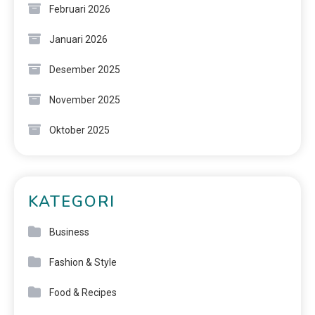
Februari 2026
Januari 2026
Desember 2025
November 2025
Oktober 2025
KATEGORI
Business
Fashion & Style
Food & Recipes