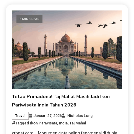
5 MINS READ
Tetap Primadona! Taj Mahal Masih Jadi Ikon
Pariwisata India Tahun 2026
Januari 27, 2026
Nicholas Long
Travel
Tagged
Ikon Pariwisata
,
India
,
Taj Mahal
crbnat.com – Monumen cinta paling fenomenal di dunia