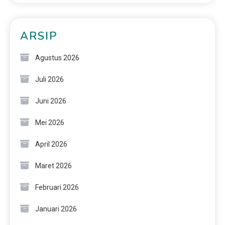
ARSIP
Agustus 2026
Juli 2026
Juni 2026
Mei 2026
April 2026
Maret 2026
Februari 2026
Januari 2026