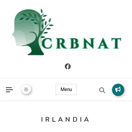
crbnat
crbnat
Menu
IRLANDIA