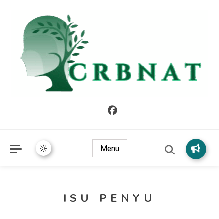
crbnat
crbnat
Menu
ISU PENYU